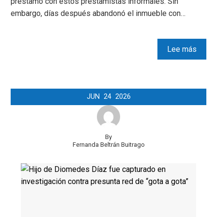
préstamo con estos prestamistas informales. Sin
embargo, días después abandonó el inmueble con…
Lee más
JUN
24
2026
By
Fernanda Beltrán Buitrago