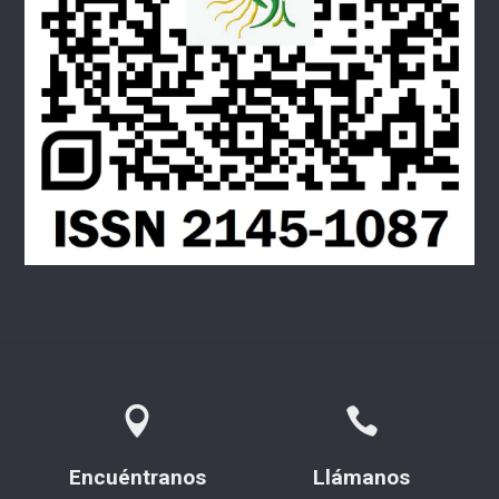
Encuéntranos
Llámanos