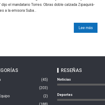
 dijo el mandatario Torres. Obras doble calzada Zipaquirá-
res a la emisora Suba…
Lee más
EGORÍAS
RESEÑAS
a
45
Noticias
203
Deportes
Equipo
2
188