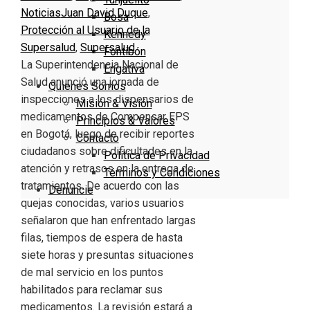
Noticias
Juan David Duque
,
Bosa
Protección al Usuario de la
Kennedy
Supersalud
,
Supersalud
Fontibón
La Superintendencia Nacional de
Engativa
Salud anunció una jornada de
Quienes Somos
inspecciones a los dispensarios de
Misión & Visión
medicamentos de Compensar EPS
Principios & Valores
en Bogotá, luego de recibir reportes
Contacto
ciudadanos sobre dificultades en la
Política de Privacidad
atención y retrasos en la entrega de
Términos y Condiciones
tratamientos. De acuerdo con las
Denuncie
quejas conocidas, varios usuarios
señalaron que han enfrentado largas
filas, tiempos de espera de hasta
siete horas y presuntas situaciones
de mal servicio en los puntos
habilitados para reclamar sus
medicamentos. La revisión estará a