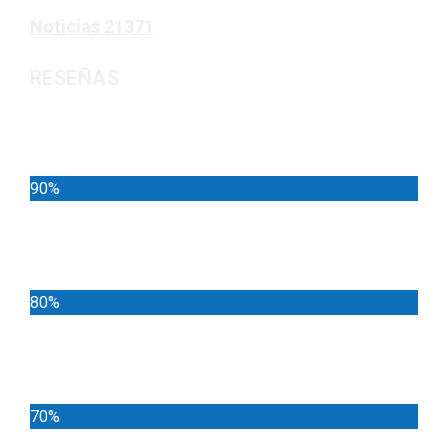
Noticias
21371
RESEÑAS
Noticias
90%
Deportes
80%
Locales
70%