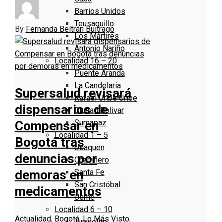
Barrios Unidos
Teusaquillo
By
Fernanda Beltrán Buitrago
Los Mártires
Antonio Nariño
Localidad 16 – 20
Puente Aranda
La Candelaria
Supersalud revisará
Rafael Uribe Uribe
dispensarios de
Ciudad Bolivar
Sumapaz
Compensar en
Localidad 1 – 5
Bogotá tras
Usaquen
denuncias por
Chapinero
Santa Fe
demoras en
San Cristóbal
medicamentos
Usme
Localidad 6 – 10
Actualidad
,
Bogotá
,
Lo Más Visto
,
Tunjuelito