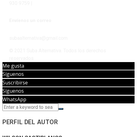
930 9759 |
Envíenos un correo
subaalternativa@gmail.com
© 2021 Suba Alternativa. Todos los derechos
reservados.
Me gusta
Síguenos
Suscribirse
Síguenos
WhatsApp
PERFIL DEL AUTOR