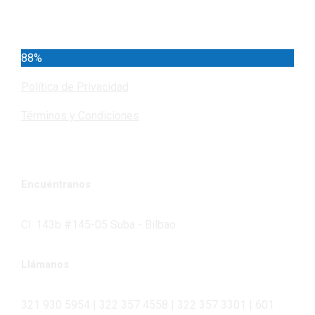
Cundinamarca
88%
Política de Privacidad
Términos y Condiciones
Encuéntranos
Cl. 143b #145-05 Suba - Bilbao
Llámanos
321 930 5954 | 322 357 4558 | 322 357 3301 | 601