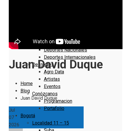
Nacionales
Bogotá
Cundinamarca
Boyacá
Deportes
Deportes Locales
Deportes Nacionales
Deportes Internacionales
Juan David Duque
De Interés
Agro Data
Artistas
Home
Eventos
Blog
Conózcanos
Juan David Duque
Programacion
Portafolio
Jul
Bogotá
07
Localidad 11 – 15
2026
Suba