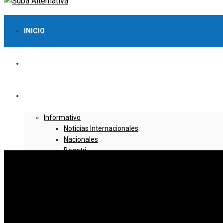
INICIO
LO MÁS VISTO
NOTICIAS
Informativo
Noticias Internacionales
Nacionales
Bogotá
Cundinamarca
Boyacá
Deportes
Deportes Locales
Deportes Nacionales
Deportes Internacionales