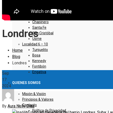
Sumapaz
Localidad 1 – 5
Usaquen
Chapinero
Santa Fe
Londres
San Cristóbal
Usme
Localidad 6 – 10
Tunjuelito
Home
Bosa
Blog
Kennedy
Londres
Fontibón
Engativa
Sep
17
QUIENES SOMOS
2024
Misión & Visión
Principios & Valores
Contacto
By
Aura Nelly Díaz
Política de Privacidad