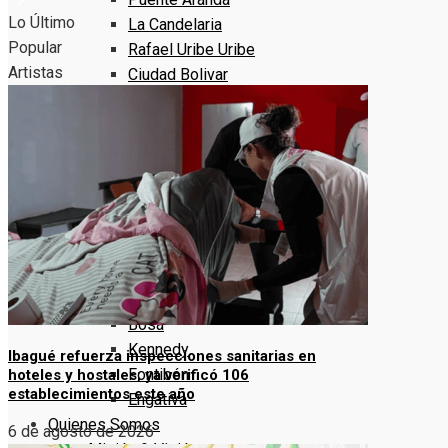
Lo Último
La Candelaria
Popular
Rafael Uribe Uribe
Artistas
Ciudad Bolivar
Sumapaz
Localidad 1 – 5
Usaquen
Chapinero
Santa Fe
San Cristóbal
Usme
Localidad 6 – 10
Tunjuelito
Bosa
Kennedy
Ibagué refuerza inspecciones sanitarias en
Fontibón
hoteles y hostales; ya verificó 106
establecimientos este año
Engativa
Quienes Somos
6 de agosto de 2026