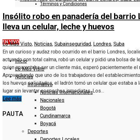
Términos y Condiciones
Insólito robo en panadería del barrio
DENUNCIE
lleva un celular, leche y huevos
EN VIVO
Lo Más Visto
,
Noticias
,
Suba
inseguridad
,
Londres
,
Suba
En un curioso y audaz robo ocurrido en el barrio Londres, locali
actuando con total calma, robó un celular y pidió una bolsa de 
Inicio
quien aparentaba ser un cliente más, esperó pacientemente el
Lo Más Visto
Aprovechando que uno de los trabajadores del establecimiento
Noticias
los huevos solicitados, el ladrón tomó un celular que estaba a l
Informativo
lugar sin levantar sospechas inmediatas. Los…
Noticias Internacionales
Lee más
Nacionales
Bogotá
PAUTA
Cundinamarca
Boyacá
Deportes
Deportes Locales