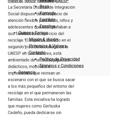
material
,
Niños
,
Reciclaje
,
UAESP
Bosa
La Secretaría Distrital de Integración
Kennedy
Social dispuso de un espacio de
Fontibón
atención flexible para niñas, niños y
Engativa
adolescentes que acompañaban a
Quienes Somos
sus familias en el ejercicio del
Misión & Visión
reciclaje. El espacio, ubicado en el
Principios & Valores
segundo piso de la bodega de la
Contacto
UAESP en Los Mártires, está
Política de Privacidad
ambientado de un mural, juguetes
Términos y Condiciones
didácticos, mobiliario e
Denuncie
implementos que recrean un
escenario con el que se busca sacar
a los más pequeños del entorno del
reciclaje en el que permanecen las
familias. Esta iniciativa ha logrado
que mujeres como Gerliuska
Cedeño, pueda dedicarse sin