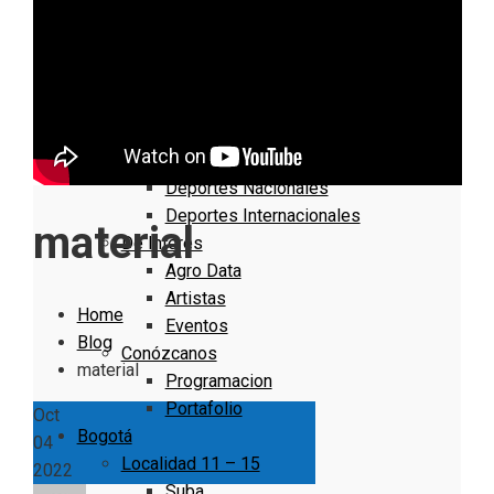
Nacionales
Bogotá
Cundinamarca
Boyacá
Deportes
Deportes Locales
Deportes Nacionales
Deportes Internacionales
material
De Interés
Agro Data
Artistas
Home
Eventos
Blog
Conózcanos
material
Programacion
Portafolio
Oct
Bogotá
04
Localidad 11 – 15
2022
Suba