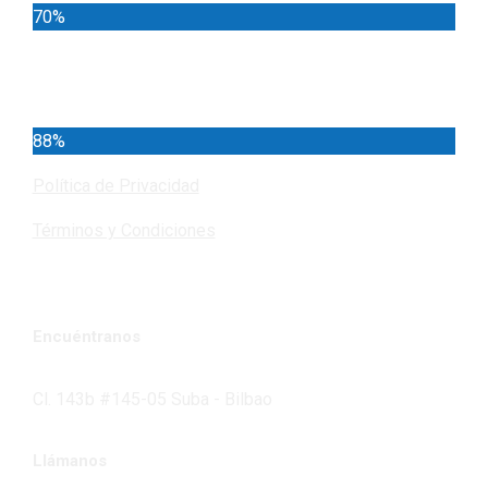
70%
Cundinamarca
88%
Política de Privacidad
Términos y Condiciones
Encuéntranos
Cl. 143b #145-05 Suba - Bilbao
Llámanos