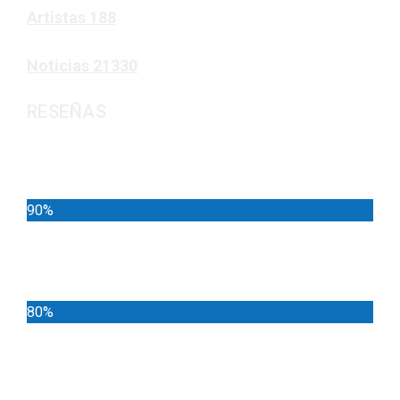
Artistas
188
Noticias
21330
RESEÑAS
Noticias
90%
Deportes
80%
Locales