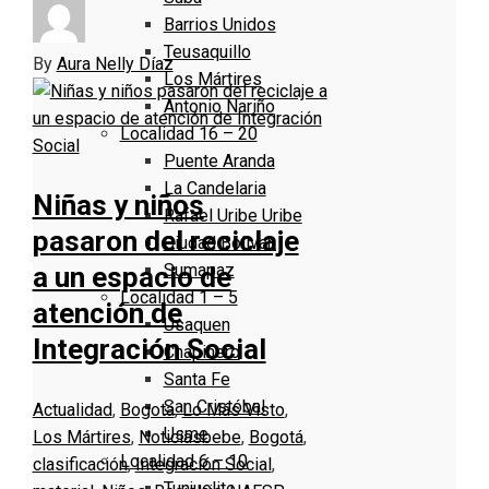
Barrios Unidos
Teusaquillo
By
Aura Nelly Díaz
Los Mártires
Antonio Nariño
Localidad 16 – 20
Puente Aranda
La Candelaria
Niñas y niños
Rafael Uribe Uribe
pasaron del reciclaje
Ciudad Bolivar
Sumapaz
a un espacio de
Localidad 1 – 5
atención de
Usaquen
Integración Social
Chapinero
Santa Fe
San Cristóbal
Actualidad
,
Bogotá
,
Lo Más Visto
,
Usme
Los Mártires
,
Noticias
bebe
,
Bogotá
,
Localidad 6 – 10
clasificación
,
Integración Social
,
Tunjuelito