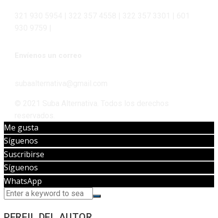
321 930 5954 | 322 357 4558 | 322 357 3301 | 601
930 9759 |
Envíenos un correo
subaalternativa@gmail.com
© 2021 Suba Alternativa. Todos los derechos
reservados.
Me gusta
Síguenos
Suscribirse
Síguenos
WhatsApp
PERFIL DEL AUTOR