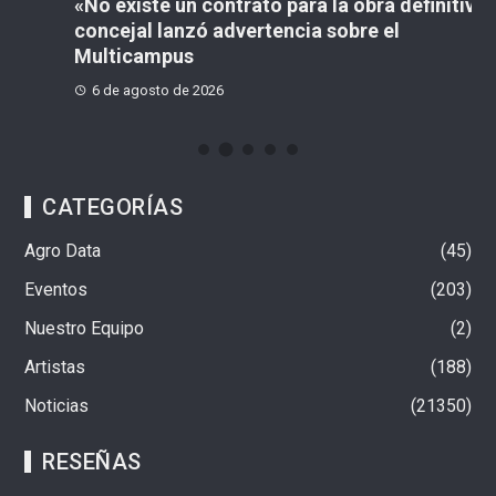
«No existe un contrato para la obra definitiva»:
¿
concejal lanzó advertencia sobre el
C
Multicampus
6 de agosto de 2026
CATEGORÍAS
Agro Data
45
Eventos
203
Nuestro Equipo
2
Artistas
188
Noticias
21350
RESEÑAS