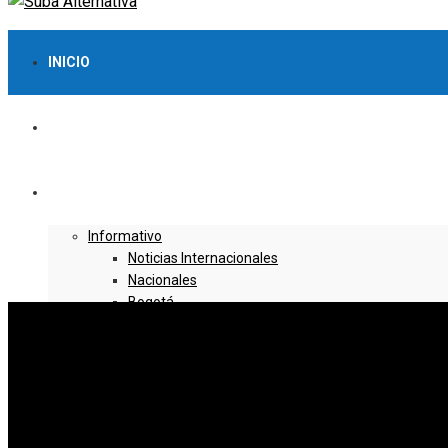
INICIO
LO MÁS VISTO
NOTICIAS
Informativo
Noticias Internacionales
Nacionales
Bogotá
Cundinamarca
Boyacá
Deportes
Deportes Locales
Deportes Nacionales
Deportes Internacionales