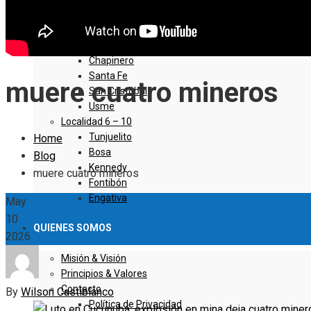
Sumapaz
Localidad 1 – 5
Usaquen
Chapinero
Santa Fe
muere cuatro mineros
San Cristóbal
Usme
Localidad 6 – 10
Tunjuelito
Home
Bosa
Blog
Kennedy
muere cuatro mineros
Fontibón
Engativa
May
10
QUIENES SOMOS
2026
Misión & Visión
Principios & Valores
Contacto
By
Wilson Castiblanco
Política de Privacidad