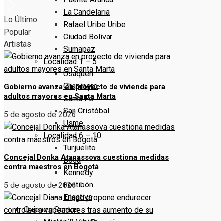
La Candelaria
Lo Último
Rafael Uribe Uribe
Popular
Ciudad Bolivar
Artistas
Sumapaz
Localidad 1 – 5
Usaquen
Chapinero
Gobierno avanza en proyecto de vivienda para
adultos mayores en Santa Marta
Santa Fe
San Cristóbal
5 de agosto de 2026
Usme
Localidad 6 – 10
Tunjuelito
Concejal Donka Atanassova cuestiona medidas
Bosa
contra maestros en Bogotá
Kennedy
Fontibón
5 de agosto de 2026
Engativa
Quienes Somos