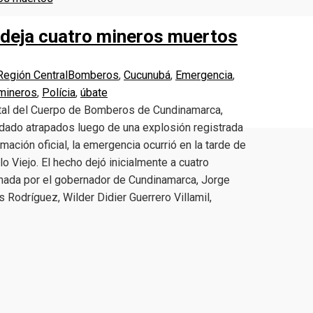
 deja cuatro mineros muertos
Región Central
Bomberos
,
Cucunubá
,
Emergencia
,
mineros
,
Polícia
,
úbate
ntal del Cuerpo de Bomberos de Cundinamarca,
edado atrapados luego de una explosión registrada
ación oficial, la emergencia ocurrió en la tarde de
 Viejo. El hecho dejó inicialmente a cuatro
rmada por el gobernador de Cundinamarca, Jorge
 Rodríguez, Wilder Didier Guerrero Villamil,