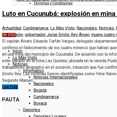
Términos y Condiciones
Luto en Cucunubá: explosión en mina
DENUNCIE
Actualidad
,
Cundinamarca
,
Lo Más Visto
,
Nacionales
,
Noticias
,
Gobernador
,
gobernador Jorge Emilio Rey Ángel
,
muere cuatro 
EN VIVO
El capitán Álvaro Eduardo Farfán Vargas, delegado departame
confirmó el fallecimiento de los cuatro mineros que habían qu
Inicio
en una mina del municipio de Cucunubá. De acuerdo con la inform
Lo Más Visto
este sábado en la mina Las Quintas, ubicada en la vereda Pueblo
Noticias
trabajadores atrapados en el socavón, situación que fue confi
Informativo
Emilio Rey. Las víctimas fueron identificadas como Yimir Ramos
Noticias Internacionales
Segundo Manuel…
Nacionales
Lee más
Bogotá
Cundinamarca
PAUTA
Boyacá
Deportes
Deportes Locales