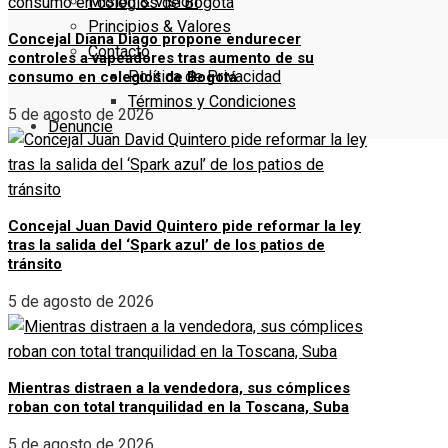
Misión & Visión
Principios & Valores
Concejal Diana Diago propone endurecer
Contacto
controles a vapeadores tras aumento de su
Política de Privacidad
consumo en colegios de Bogotá
Términos y Condiciones
5 de agosto de 2026
Denuncie
Concejal Juan David Quintero pide reformar la ley
tras la salida del ‘Spark azul’ de los patios de
tránsito
5 de agosto de 2026
Mientras distraen a la vendedora, sus cómplices
roban con total tranquilidad en la Toscana, Suba
5 de agosto de 2026