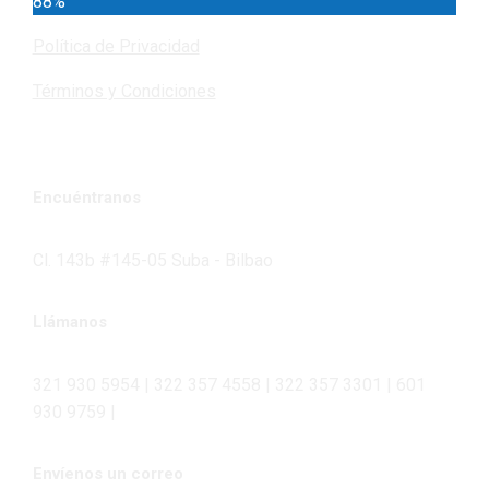
88%
Política de Privacidad
Términos y Condiciones
Encuéntranos
Cl. 143b #145-05 Suba - Bilbao
Llámanos
321 930 5954 | 322 357 4558 | 322 357 3301 | 601
930 9759 |
Envíenos un correo