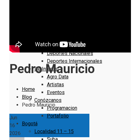
Nacionales
Bogotá
Cundinamarca
Boyacá
Deportes
Deportes Locales
Deportes Nacionales
Deportes Internacionales
Pedro Mauricio
De Interés
Agro Data
Artistas
Home
Eventos
Blog
Conózcanos
Pedro Mauricio
Programacion
Portafolio
Jun
Bogotá
16
Localidad 11 – 15
2026
Suba