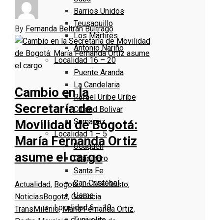
Barrios Unidos
Teusaquillo
By
Fernanda Beltrán Buitrago
Los Mártires
Antonio Nariño
Localidad 16 – 20
Puente Aranda
La Candelaria
Cambio en la
Rafael Uribe Uribe
Secretaría de
Ciudad Bolivar
Sumapaz
Movilidad de Bogotá:
Localidad 1 – 5
María Fernanda Ortiz
Usaquen
asume el cargo
Chapinero
Santa Fe
San Cristóbal
Actualidad
,
Bogotá
,
Lo Más Visto
,
Usme
Noticias
Bogotá
,
Gerencia
Localidad 6 – 10
TransMilenio
,
María Fernanda Ortiz
,
Tunjuelito