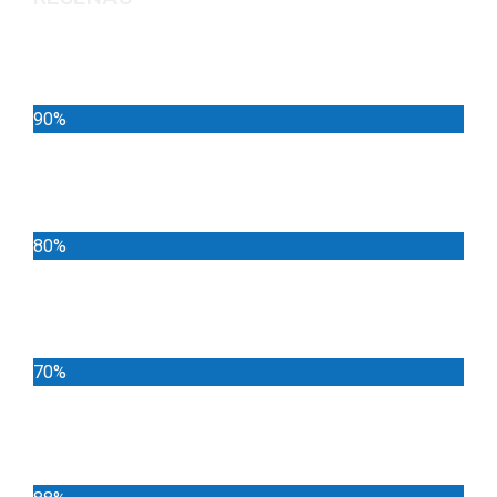
Noticias
90%
Deportes
80%
Locales
70%
Cundinamarca