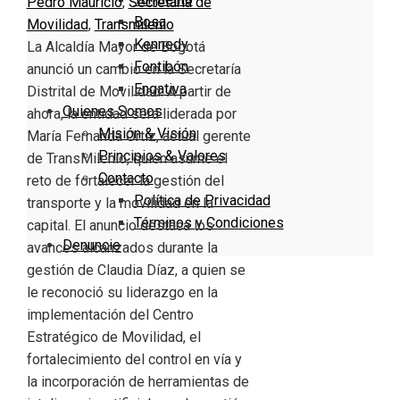
Pedro Mauricio
,
Secretaría de
Bosa
Movilidad
,
Transmilenio
Kennedy
La Alcaldía Mayor de Bogotá
Fontibón
anunció un cambio en la Secretaría
Engativa
Distrital de Movilidad. A partir de
Quienes Somos
ahora, la entidad será liderada por
Misión & Visión
María Fernanda Ortiz, actual gerente
Principios & Valores
de TransMilenio, quien asume el
Contacto
reto de fortalecer la gestión del
Política de Privacidad
transporte y la movilidad en la
Términos y Condiciones
capital. El anuncio destaca los
Denuncie
avances alcanzados durante la
gestión de Claudia Díaz, a quien se
le reconoció su liderazgo en la
implementación del Centro
Estratégico de Movilidad, el
fortalecimiento del control en vía y
la incorporación de herramientas de