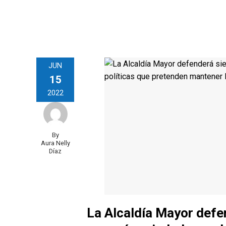
JUN
15
2022
By
Aura Nelly
Díaz
La Alcaldía Mayor defe