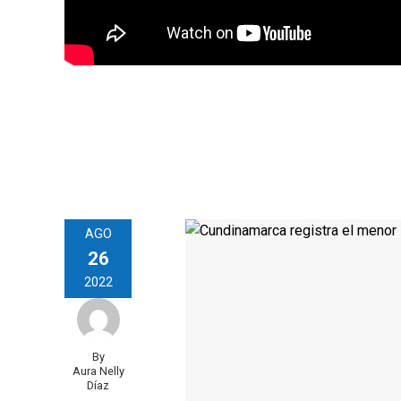
AGO
26
2022
By
Aura Nelly
Díaz