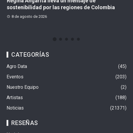
do
Regina Angarita lleva un mensaje de
M
sostenibilidad por las regiones de Colombia
“t
C
8 de agosto de 2026
CATEGORÍAS
Agro Data
45
Eventos
203
Nuestro Equipo
2
Artistas
188
Noticias
21371
RESEÑAS