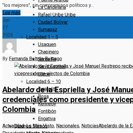
"los mejores", sin compromisos políticos y…
La Candelaria
Lee más
Rafael Uribe Uribe
Jun
Ciudad Bolivar
27
Sumapaz
2026
Localidad 1 – 5
Usaquen
Chapinero
By
Fernanda Beltrán Buitrago
Santa Fe
San Cristóbal
Usme
Localidad 6 – 10
Abelardo de la Espriella y José Manu
Tunjuelito
Bosa
credenciales como presidente y vice
Kennedy
Colombia
Fontibón
Engativa
Actualidad
,
Lo Más Visto
,
Nacionales
,
Noticias
Abelardo de la E
Quienes Somos