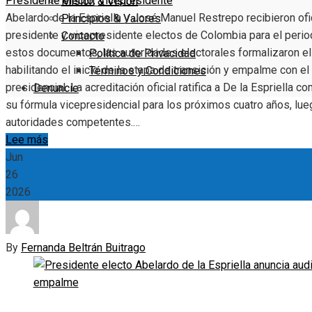
Presidente electo
,
Vicepresidente
Misión & Visión
Abelardo de la Espriella y José Manuel Restrepo recibieron of
Principios & Valores
presidente y vicepresidente electos de Colombia para el perio
Contacto
estos documentos, las autoridades electorales formalizaron el
Política de Privacidad
habilitando el inicio de la etapa de transición y empalme con e
Términos y Condiciones
presidencial. La acreditación oficial ratifica a De la Espriella
Denuncie
su fórmula vicepresidencial para los próximos cuatro años, lueg
autoridades competentes.…
Lee más
Jun
26
2026
By
Fernanda Beltrán Buitrago