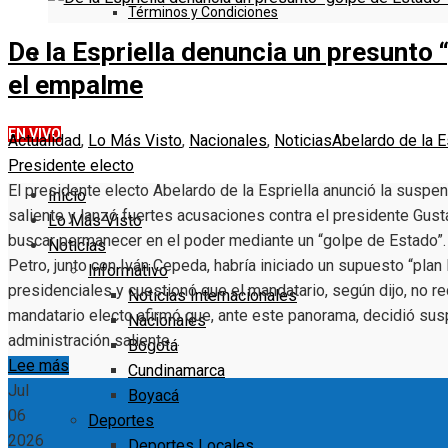
Términos y Condiciones
De la Espriella denuncia un presunto
DENUNCIE
el empalme
EN VIVO
Actualidad
,
Lo Más Visto
,
Nacionales
,
Noticias
Abelardo de la E
Presidente electo
El presidente electo Abelardo de la Espriella anunció la susp
Inicio
saliente y lanzó fuertes acusaciones contra el presidente Gust
Lo Más Visto
buscar permanecer en el poder mediante un “golpe de Estado”. 
Noticias
Petro, junto con Iván Cepeda, habría iniciado un supuesto “pla
Informativo
presidenciales y cuestionó que el mandatario, según dijo, no r
Noticias Internacionales
mandatario electo afirmó que, ante este panorama, decidió su
Nacionales
administración saliente…
Bogotá
Lee más
Cundinamarca
Jul
Boyacá
06
Deportes
2026
Deportes Locales