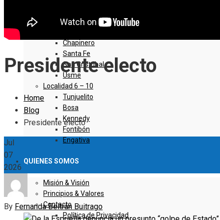
Sumapaz
Localidad 1 – 5
Usaquen
Chapinero
Santa Fe
Presidente electo
San Cristóbal
Usme
Localidad 6 – 10
Tunjuelito
Home
Bosa
Blog
Kennedy
Presidente electo
Fontibón
Engativa
Jul
07
QUIENES SOMOS
2026
Misión & Visión
Principios & Valores
Contacto
By
Fernanda Beltrán Buitrago
Política de Privacidad