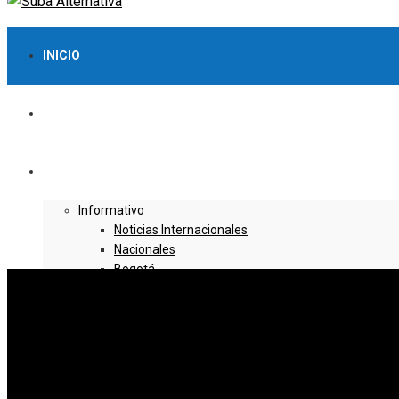
INICIO
LO MÁS VISTO
NOTICIAS
Informativo
Noticias Internacionales
Nacionales
Bogotá
Cundinamarca
Boyacá
Deportes
Deportes Locales
Deportes Nacionales
Deportes Internacionales