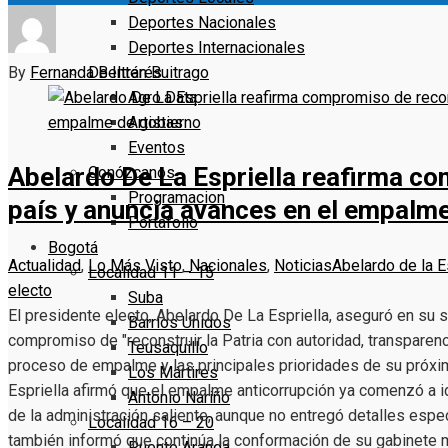
Deportes Nacionales
Deportes Internacionales
By
Fernanda Beltrán Buitrago
De Interés
Agro Data
Artistas
Eventos
Abelardo De La Espriella reafirma co
Conózcanos
Programacion
país y anuncia avances en el empalm
Portafolio
Bogotá
Actualidad
,
Lo Más Visto
,
Nacionales
,
Noticias
Abelardo de la E
Localidad 11 – 15
electo
Suba
El presidente electo, Abelardo De La Espriella, aseguró en su 
Barrios Unidos
compromiso de "reconstruir la Patria con autoridad, transparenc
Teusaquillo
proceso de empalme y las principales prioridades de su próxim
Los Mártires
Espriella afirmó que el empalme anticorrupción ya comenzó a id
Antonio Nariño
de la administración saliente, aunque no entregó detalles espe
Localidad 16 – 20
también informó que continúa la conformación de su gabinete min
Puente Aranda