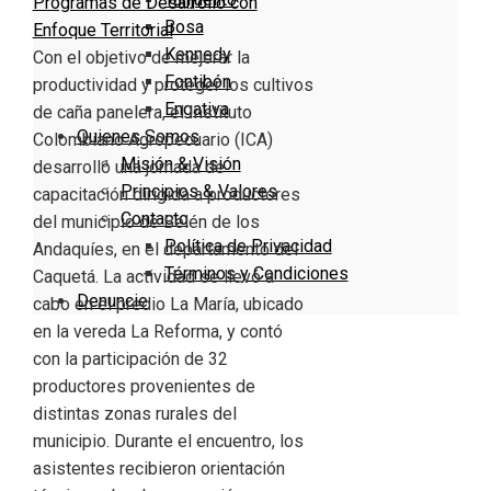
Programas de Desarrollo con
Bosa
Enfoque Territorial
Kennedy
Con el objetivo de mejorar la
Fontibón
productividad y proteger los cultivos
Engativa
de caña panelera, el Instituto
Quienes Somos
Colombiano Agropecuario (ICA)
Misión & Visión
desarrolló una jornada de
Principios & Valores
capacitación dirigida a productores
Contacto
del municipio de Belén de los
Política de Privacidad
Andaquíes, en el departamento del
Términos y Condiciones
Caquetá. La actividad se llevó a
Denuncie
cabo en el predio La María, ubicado
en la vereda La Reforma, y contó
con la participación de 32
productores provenientes de
distintas zonas rurales del
municipio. Durante el encuentro, los
asistentes recibieron orientación