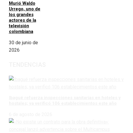
Murió Waldo
Urrego, uno de
los grandes
actores de la
televisión
colombiana
30 de junio de
2026
TENDENCIAS
Ibagué refuerza inspecciones sanitarias en hoteles y
hostales; ya verificó 106 establecimientos este año
6 de agosto de 2026