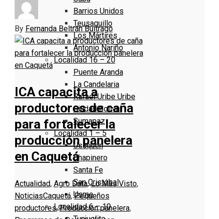
Barrios Unidos
Teusaquillo
By
Fernanda Beltrán Buitrago
Los Mártires
Antonio Nariño
Localidad 16 – 20
Puente Aranda
La Candelaria
ICA capacita a
Rafael Uribe Uribe
productores de caña
Ciudad Bolivar
Sumapaz
para fortalecer la
Localidad 1 – 5
producción panelera
Usaquen
en Caquetá
Chapinero
Santa Fe
San Cristóbal
Actualidad
,
Agro Data
,
Lo Más Visto
,
Usme
Noticias
Caquetá
,
Pequeños
Localidad 6 – 10
productores
,
Producción panelera
,
Tunjuelito