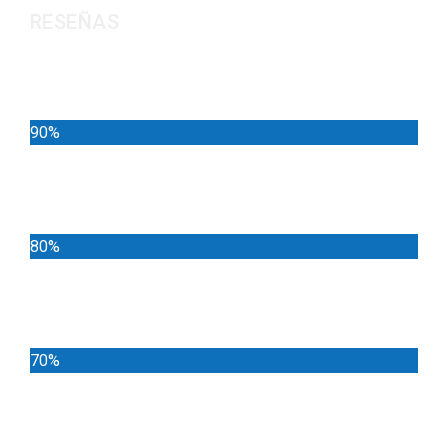
RESEÑAS
Noticias
90%
Deportes
80%
Locales
70%
Cundinamarca