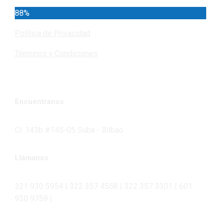
88%
Política de Privacidad
Términos y Condiciones
Encuéntranos
Cl. 143b #145-05 Suba - Bilbao
Llámanos
321 930 5954 | 322 357 4558 | 322 357 3301 | 601
930 9759 |