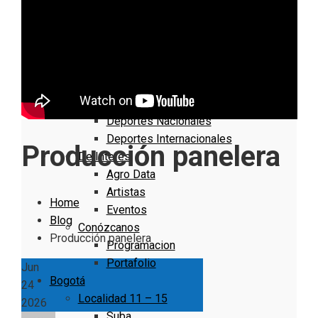
Nacionales
Bogotá
Cundinamarca
Boyacá
Deportes
Deportes Locales
Deportes Nacionales
Deportes Internacionales
Producción panelera
De Interés
Agro Data
Artistas
Home
Eventos
Blog
Conózcanos
Producción panelera
Programacion
Portafolio
Jun
Bogotá
24
Localidad 11 – 15
2026
Suba