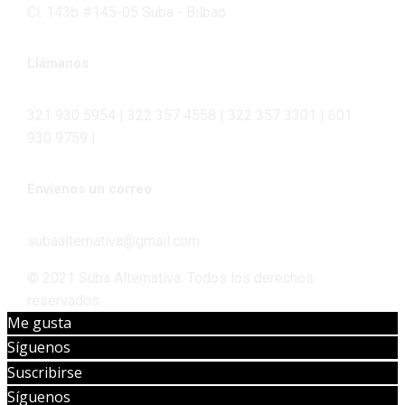
Cl. 143b #145-05 Suba - Bilbao
Llámanos
321 930 5954 | 322 357 4558 | 322 357 3301 | 601
930 9759 |
Envíenos un correo
subaalternativa@gmail.com
© 2021 Suba Alternativa. Todos los derechos
reservados.
Me gusta
Síguenos
Suscribirse
Síguenos