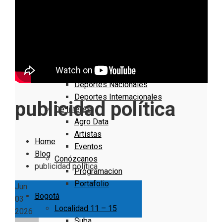
Nacionales
Bogotá
Cundinamarca
Boyacá
Deportes
Deportes Locales
Deportes Nacionales
Deportes Internacionales
publicidad política
De Interés
Agro Data
Artistas
Home
Eventos
Blog
Conózcanos
publicidad política
Programacion
Portafolio
Jun
Bogotá
03
Localidad 11 – 15
2026
Suba