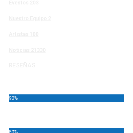
Eventos
203
Nuestro Equipo
2
Artistas
188
Noticias
21330
RESEÑAS
Noticias
90%
Deportes
80%