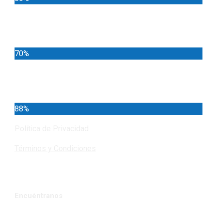
Locales
70%
Cundinamarca
88%
Política de Privacidad
Términos y Condiciones
Encuéntranos