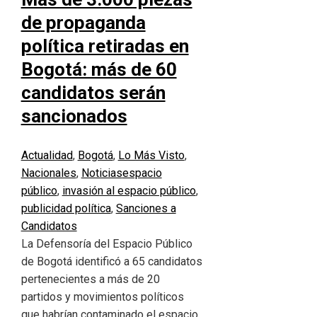
de propaganda
política retiradas en
Bogotá: más de 60
candidatos serán
sancionados
Actualidad
,
Bogotá
,
Lo Más Visto
,
Nacionales
,
Noticias
espacio
público
,
invasión al espacio público
,
publicidad política
,
Sanciones a
Candidatos
La Defensoría del Espacio Público
de Bogotá identificó a 65 candidatos
pertenecientes a más de 20
partidos y movimientos políticos
que habrían contaminado el espacio