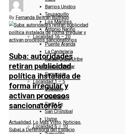
Barrios Unidos
Teusaquillo
By
Fernanda Beltrán Buitrago
Los Mártires
Antonio Nariño
Localidad 16 – 20
Puente Aranda
La Candelaria
Suba: autoridades
Rafael Uribe Uribe
retiran publicidad
Ciudad Bolivar
Sumapaz
política instalada de
Localidad 1 – 5
forma irregular y
Usaquen
activan procesos
Chapinero
Santa Fe
sancionatorios
San Cristóbal
Usme
Actualidad
,
Lo Más Visto
,
Noticias
,
Localidad 6 – 10
Suba
La Defensoría del Espacio
Tunjuelito