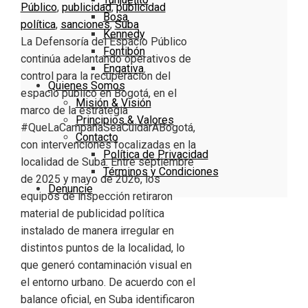
Público
,
publicidad
,
publicidad
Bosa
política
,
sanciones
,
Suba
Kennedy
La Defensoría del Espacio Público
Fontibón
continúa adelantando operativos de
Engativa
control para la recuperación del
Quienes Somos
espacio público en Bogotá, en el
Misión & Visión
marco de la estrategia
Principios & Valores
#QueLaCampañaSeaCuidarABogotá,
Contacto
con intervenciones focalizadas en la
Política de Privacidad
localidad de Suba. Entre septiembre
Términos y Condiciones
de 2025 y mayo de 2026, los
Denuncie
equipos de inspección retiraron
material de publicidad política
instalado de manera irregular en
distintos puntos de la localidad, lo
que generó contaminación visual en
el entorno urbano. De acuerdo con el
balance oficial, en Suba identificaron