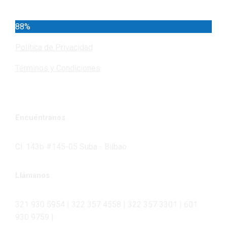
88%
Política de Privacidad
Términos y Condiciones
Encuéntranos
Cl. 143b #145-05 Suba - Bilbao
Llámanos
321 930 5954 | 322 357 4558 | 322 357 3301 | 601
930 9759 |