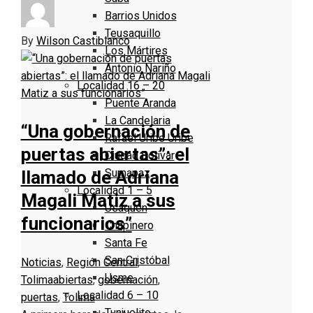
Barrios Unidos
Teusaquillo
By
Wilson Castiblanco
Los Mártires
Antonio Nariño
Localidad 16 – 20
Puente Aranda
La Candelaria
“Una gobernación de
Rafael Uribe Uribe
puertas abiertas”: el
Ciudad Bolivar
Sumapaz
llamado de Adriana
Localidad 1 – 5
Magali Matiz a sus
Usaquen
funcionarios”
Chapinero
Santa Fe
San Cristóbal
Noticias
,
Región Central
,
Usme
Tolima
abiertas
,
gobernación
,
Localidad 6 – 10
puertas
,
Tolima
Tunjuelito