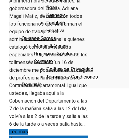
A primera hora de este martes, la
Bosa
gobernadora del Tolima, Adriana
Kennedy
Magali Matiz, se reunió con todos
Fontibón
los funcionarios que conforman el
Engativa
equipo de trabajo de la
Quienes Somos
administración seccional a quienes
Misión & Visión
catalogó como sus invitados
Principios & Valores
especiales. Allí, la mandataria de los
Contacto
tolimenses recordó: “un 16 de
Política de Privacidad
diciembre me posesioné en el cargo
Términos y Condiciones
de profesional universitario en la
Denuncie
Contraloría Departamental. Igual que
ustedes, llegaba aquí a la
Gobernación del Departamento a las
7 de la mañana salía a las 12 del día,
volvía a las 2 de la tarde y salía a las
6 de la tarde o a veces salía hasta…
Lee más