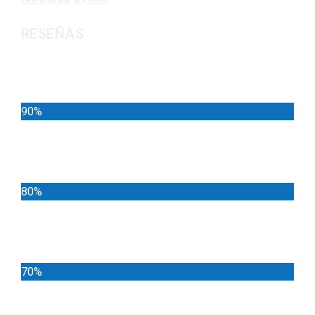
RESEÑAS
Noticias
90%
Deportes
80%
Locales
70%
Cundinamarca