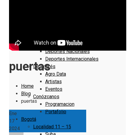
Nacionales
Bogotá
Cundinamarca
Boyacá
Deportes
Deportes Locales
Deportes Nacionales
Deportes Internacionales
puertas
De Interés
Agro Data
Artistas
Home
Eventos
Blog
Conózcanos
puertas
Programacion
Portafolio
Ene
Bogotá
17
Localidad 11 – 15
2024
Suba