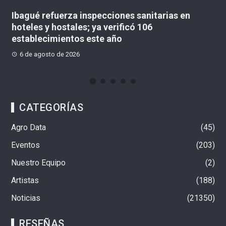
a inspecciones sanitarias en
«No existe un contr
ales; ya verificó 106
concejal lanzó adv
tos este año
Multicampus
026
6 de agosto de 2026
CATEGORÍAS
Agro Data
45
Eventos
203
Nuestro Equipo
2
Artistas
188
Noticias
21350
RESEÑAS