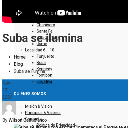
Sumapaz
Localidad 1 – 5
Usaquen
Chapinero
Santa Fe
Suba se ilumina
San Cristóbal
Usme
Localidad 6 – 10
Tunjuelito
Home
Bosa
Blog
Kennedy
Suba se ilumina
Fontibón
Engativa
Nov
17
QUIENES SOMOS
2024
Misión & Visión
Principios & Valores
Contacto
By
Wilson Castiblanco
Política de Privacidad