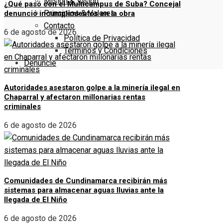
Misión & Visión
¿Qué pasó con el Multicampus de Suba? Concejal
Principios & Valores
denunció incumplimientos en la obra
Contacto
6 de agosto de 2026
Política de Privacidad
Términos y Condiciones
Denuncie
Autoridades asestaron golpe a la minería ilegal en
Chaparral y afectaron millonarias rentas
criminales
6 de agosto de 2026
Comunidades de Cundinamarca recibirán más
sistemas para almacenar aguas lluvias ante la
llegada de El Niño
6 de agosto de 2026