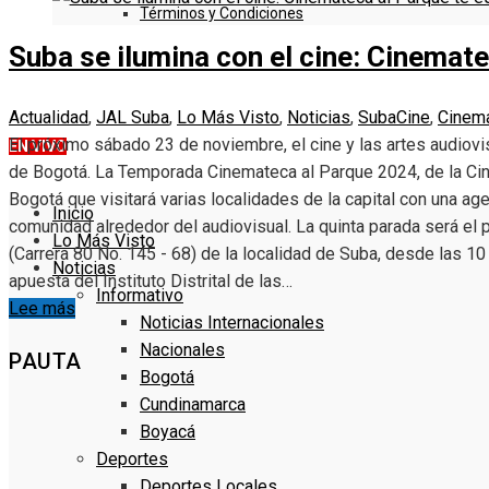
Términos y Condiciones
Suba se ilumina con el cine: Cinemat
DENUNCIE
Actualidad
,
JAL Suba
,
Lo Más Visto
,
Noticias
,
Suba
Cine
,
Cinem
El próximo sábado 23 de noviembre, el cine y las artes audiovi
EN VIVO
de Bogotá. La Temporada Cinemateca al Parque 2024, de la Cin
Bogotá que visitará varias localidades de la capital con una a
Inicio
comunidad alrededor del audiovisual. La quinta parada será el
Lo Más Visto
(Carrera 80 No. 145 - 68) de la localidad de Suba, desde las 10
Noticias
apuesta del Instituto Distrital de las…
Informativo
Lee más
Noticias Internacionales
Nacionales
PAUTA
Bogotá
Cundinamarca
Boyacá
Deportes
Deportes Locales