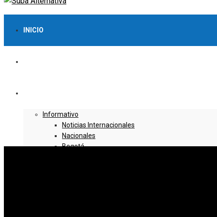
INICIO
LO MÁS VISTO
NOTICIAS
Informativo
Noticias Internacionales
Nacionales
Bogotá
Cundinamarca
Boyacá
Deportes
Deportes Locales
Deportes Nacionales
Deportes Internacionales