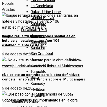
Popular
La Candelaria
Artistas
Rafael Uribe Uribe
Ciudad Bolivar
Sumapaz
Localidad 1 – 5
Usaquen
Ibagué refuerza inspecciones sanitarias en
hoteles y hostales; ya verificó 106
Chapinero
establecimientos este año
Santa Fe
San Cristóbal
6 de agosto de 2026
Usme
Localidad 6 – 10
Tunjuelito
«No existe un contrato para la obra definitiva»:
Bosa
concejal lanzó advertencia sobre el Multicampus
Kennedy
6 de agosto de 2026
Fontibón
Engativa
Quienes Somos