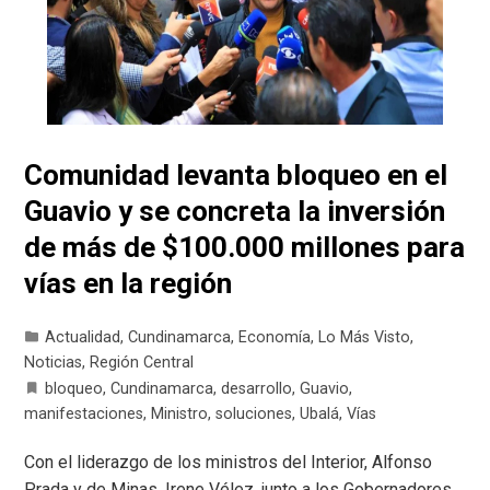
Comunidad levanta bloqueo en el
Guavio y se concreta la inversión
de más de $100.000 millones para
vías en la región
Actualidad
,
Cundinamarca
,
Economía
,
Lo Más Visto
,
Noticias
,
Región Central
bloqueo
,
Cundinamarca
,
desarrollo
,
Guavio
,
manifestaciones
,
Ministro
,
soluciones
,
Ubalá
,
Vías
Con el liderazgo de los ministros del Interior, Alfonso
Prada y de Minas, Irene Vélez, junto a los Gobernadores