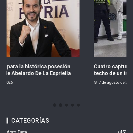
Cuatro capturados tras presunto hurto por el
R
techo de un inmueble en Barrios Unidos
7 de agosto de 2026
CATEGORÍAS
Agro Data
45