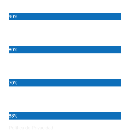
Noticias
90%
Deportes
80%
Locales
70%
Cundinamarca
88%
Política de Privacidad