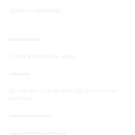
Términos y Condiciones
Encuéntranos
Cl. 143b #145-05 Suba - Bilbao
Llámanos
321 930 5954 | 322 357 4558 | 322 357 3301 | 601
930 9759 |
Envíenos un correo
subaalternativa@gmail.com