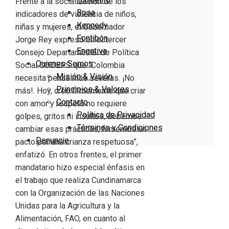
Frente a la socialización de los
Bosa
indicadores de violencia de niños,
Kennedy
niñas y mujeres, el Gobernador
Fontibón
Jorge Rey expresó en el tercer
Engativa
Consejo Departamental de Política
Quienes Somos
Social CODEPS que “Colombia
Misión & Visión
necesita penas más severas. ¡No
Principios & Valores
más!. Hoy, creo firmemente que criar
Contacto
con amor y respeto no requiere
Política de Privacidad
golpes, gritos ni insultos, debemos
Términos y Condiciones
cambiar esas prácticas, firmemos un
Denuncie
pacto por una crianza respetuosa”,
enfatizó. En otros frentes, el primer
mandatario hizo especial énfasis en
el trabajo que realiza Cundinamarca
con la Organización de las Naciones
Unidas para la Agricultura y la
Alimentación, FAO, en cuanto al