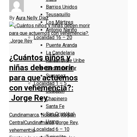
Barrios Unidos
Teusaquillo
By
Aura Nelly Díaz
Los Mártires
Antonio Nariño
Localidad 16 – 20
Puente Aranda
La Candelaria
¿Cuántos niños y
Rafael Uribe Uribe
niñas deben morir
Ciudad Bolivar
Sumapaz
para que actuemos
Localidad 1 – 5
con vehemencia?:
Usaquen
Jorge Rey
Chapinero
Santa Fe
San Cristóbal
Cundinamarca
,
Noticias
,
Región
Usme
Central
Cundinamarca
,
Jorge Rey
,
Localidad 6 – 10
vehemencia
Tunjuelito