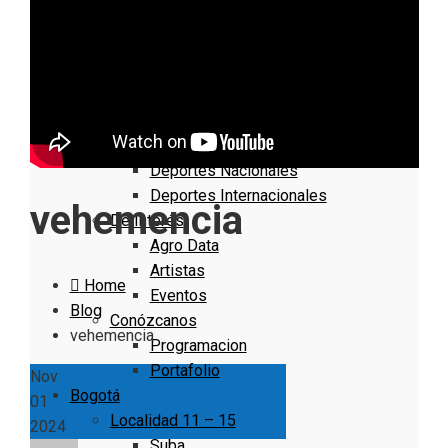
Nacionales
Bogotá
Cundinamarca
Boyacá
Deportes
Deportes Locales
Deportes Nacionales
Deportes Internacionales
vehemencia
De Interés
Agro Data
Artistas
Home
Eventos
Blog
Conózcanos
vehemencia
Programacion
Portafolio
Nov
Bogotá
01
Localidad 11 – 15
2024
Suba