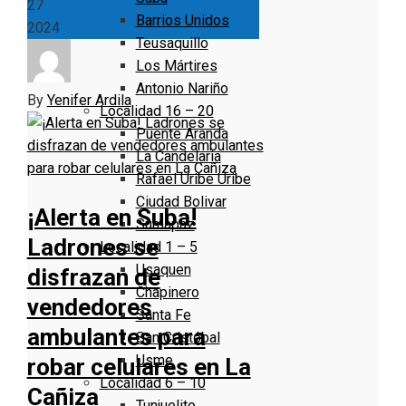
27
Barrios Unidos
2024
Teusaquillo
Los Mártires
Antonio Nariño
By
Yenifer Ardila
Localidad 16 – 20
Puente Aranda
La Candelaria
Rafael Uribe Uribe
Ciudad Bolivar
¡Alerta en Suba!
Sumapaz
Ladrones se
Localidad 1 – 5
Usaquen
disfrazan de
Chapinero
vendedores
Santa Fe
ambulantes para
San Cristóbal
Usme
robar celulares en La
Localidad 6 – 10
Cañiza
Tunjuelito