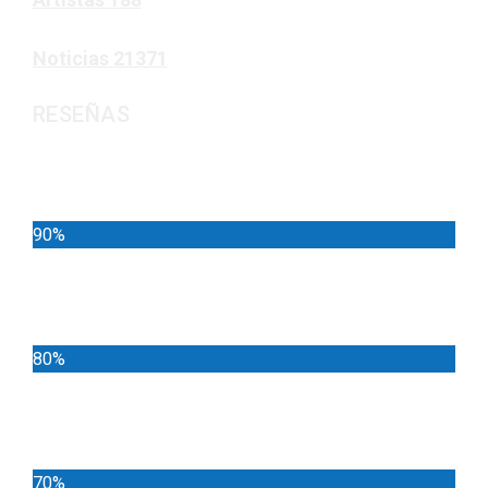
Noticias
21371
RESEÑAS
Noticias
90%
Deportes
80%
Locales
70%