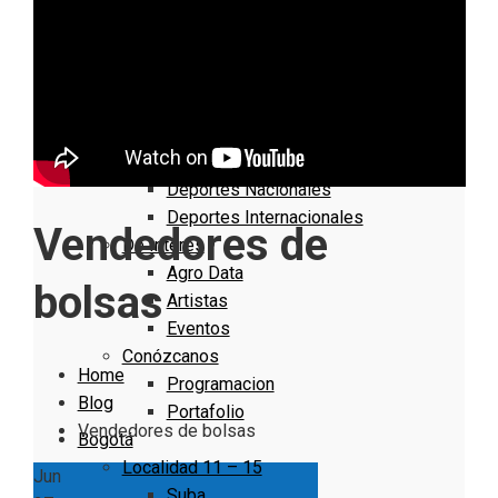
Nacionales
Bogotá
Cundinamarca
Boyacá
Deportes
Deportes Locales
Deportes Nacionales
Deportes Internacionales
Vendedores de
De Interés
Agro Data
bolsas
Artistas
Eventos
Conózcanos
Home
Programacion
Blog
Portafolio
Vendedores de bolsas
Bogotá
Localidad 11 – 15
Jun
Suba