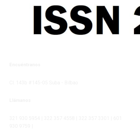
Encuéntranos
Cl. 143b #145-05 Suba - Bilbao
Llámanos
321 930 5954 | 322 357 4558 | 322 357 3301 | 601
930 9759 |