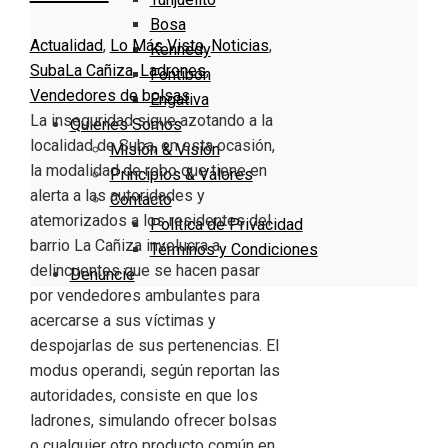
Bosa
Actualidad
,
Lo Más Visto
,
Noticias
,
Kennedy
Suba
La Cañiza
,
Ladrones
,
Fontibón
Vendedores de bolsas
Engativa
La inseguridad sigue azotando a la
Quienes Somos
localidad de Suba, en esta ocasión,
Misión & Visión
la modalidad de robo que tiene en
Principios & Valores
alerta a las autoridades y
Contacto
atemorizados a los residentes del
Política de Privacidad
barrio La Cañiza involucra a
Términos y Condiciones
delincuentes que se hacen pasar
Denuncie
por vendedores ambulantes para
acercarse a sus víctimas y
despojarlas de sus pertenencias. El
modus operandi, según reportan las
autoridades, consiste en que los
ladrones, simulando ofrecer bolsas
o cualquier otro producto común en