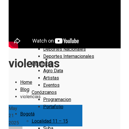
Nacionales
Bogotá
Cundinamarca
Boyacá
Deportes
Deportes Locales
Deportes Nacionales
Deportes Internacionales
violencias
De Interés
Agro Data
Artistas
Home
Eventos
Blog
Conózcanos
violencias
Programacion
Portafolio
May
Bogotá
21
Localidad 11 – 15
2025
Suba