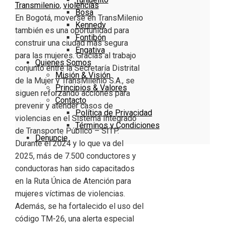
Transmilenio
,
violencias
Bosa
En Bogotá, moverse en TransMilenio
Kennedy
también es una oportunidad para
Fontibón
construir una ciudad más segura
Engativa
para las mujeres. Gracias al trabajo
Quienes Somos
conjunto entre la Secretaría Distrital
Misión & Visión
de la Mujer y TransMilenio S.A., se
Principios & Valores
siguen reforzando acciones para
Contacto
prevenir y atender casos de
Política de Privacidad
violencias en el Sistema Integrado
Términos y Condiciones
de Transporte Público – SITP.
Denuncie
Durante el 2024 y lo que va del
2025, más de 7.500 conductores y
conductoras han sido capacitados
en la Ruta Única de Atención para
mujeres víctimas de violencias.
Además, se ha fortalecido el uso del
código TM-26, una alerta especial