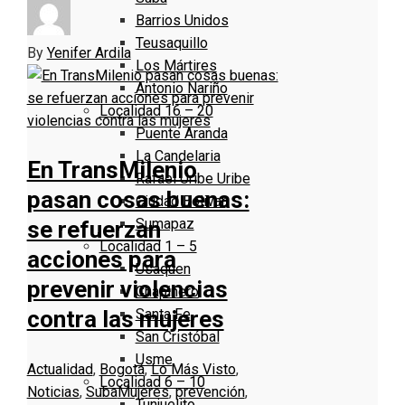
Barrios Unidos
Teusaquillo
By
Yenifer Ardila
Los Mártires
Antonio Nariño
Localidad 16 – 20
Puente Aranda
La Candelaria
En TransMilenio
Rafael Uribe Uribe
pasan cosas buenas:
Ciudad Bolivar
Sumapaz
se refuerzan
Localidad 1 – 5
acciones para
Usaquen
prevenir violencias
Chapinero
Santa Fe
contra las mujeres
San Cristóbal
Usme
Actualidad
,
Bogotá
,
Lo Más Visto
,
Localidad 6 – 10
Noticias
,
Suba
Mujeres
,
prevención
,
Tunjuelito