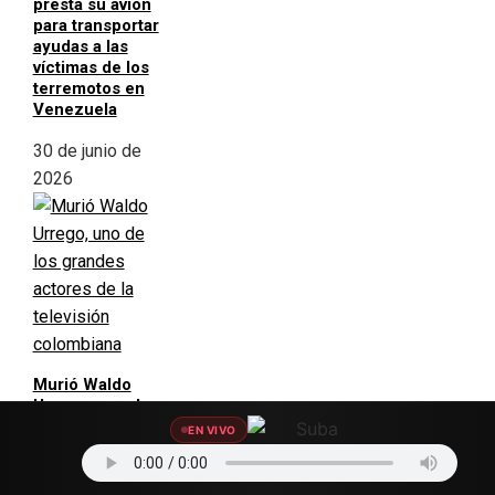
presta su avión
para transportar
ayudas a las
víctimas de los
terremotos en
Venezuela
30 de junio de
2026
Murió Waldo
Urrego, uno de
los grandes
EN VIVO
actores de la
televisión
colombiana