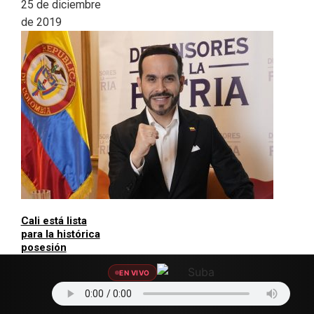
25 de diciembre
de 2019
Cali está lista
para la histórica
posesión
presidencial de
Abelardo De La
EN VIVO
Espriella
7 de agosto de