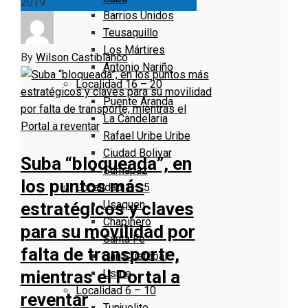
2019
Barrios Unidos
Teusaquillo
Los Mártires
By
Wilson Castiblanco
Antonio Nariño
Localidad 16 – 20
Puente Aranda
La Candelaria
Rafael Uribe Uribe
Ciudad Bolivar
Suba “bloqueada”, en
Sumapaz
los puntos más
Localidad 1 – 5
Usaquen
estratégicos y claves
Chapinero
para su movilidad por
Santa Fe
falta de transporte,
San Cristóbal
Usme
mientras el Portal a
Localidad 6 – 10
reventar
Tunjuelito