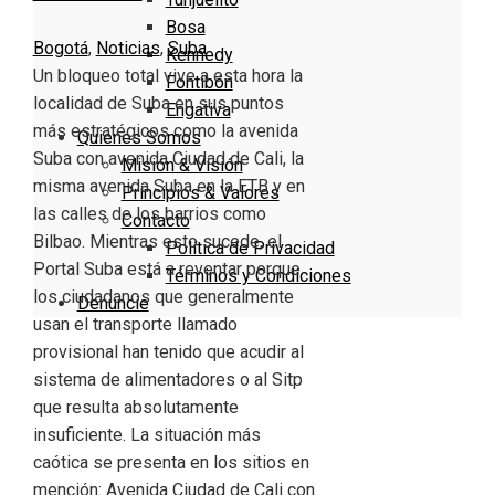
Bosa
Bogotá
,
Noticias
,
Suba
Kennedy
Un bloqueo total vive a esta hora la
Fontibón
localidad de Suba en sus puntos
Engativa
más estratégicos como la avenida
Quienes Somos
Suba con avenida Ciudad de Cali, la
Misión & Visión
misma avenida Suba en la ETB y en
Principios & Valores
las calles de los barrios como
Contacto
Bilbao. Mientras esto sucede, el
Política de Privacidad
Portal Suba está a reventar porque
Términos y Condiciones
los ciudadanos que generalmente
Denuncie
usan el transporte llamado
provisional han tenido que acudir al
sistema de alimentadores o al Sitp
que resulta absolutamente
insuficiente. La situación más
caótica se presenta en los sitios en
mención: Avenida Ciudad de Cali con