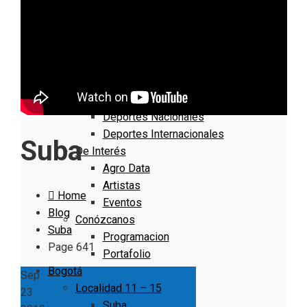
Nacionales
Bogotá
Cundinamarca
Boyacá
Deportes
Deportes Locales
Deportes Nacionales
Deportes Internacionales
Suba
De Interés
Agro Data
Artistas
Home
Eventos
Blog
Conózcanos
Suba
Programacion
Page 641
Portafolio
Bogotá
Sep
Localidad 11 – 15
23
Suba