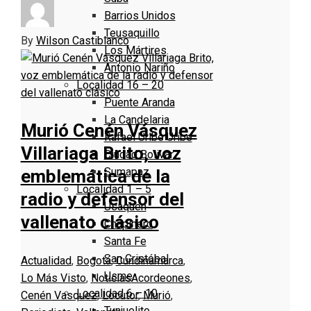
Barrios Unidos
Teusaquillo
By
Wilson Castiblanco
Los Mártires
Antonio Nariño
Localidad 16 – 20
Puente Aranda
La Candelaria
Murió Cenén Vásquez
Rafael Uribe Uribe
Villariaga Brito, voz
Ciudad Bolivar
Sumapaz
emblemática de la
Localidad 1 – 5
radio y defensor del
Usaquen
vallenato clásico
Chapinero
Santa Fe
San Cristóbal
Actualidad
,
Bogotá
,
Cundinamarca
,
Usme
Lo Más Visto
,
Noticias
Acordeones
,
Localidad 6 – 10
Cenén Vasquez
,
Locutor
,
Murió
,
Tunjuelito