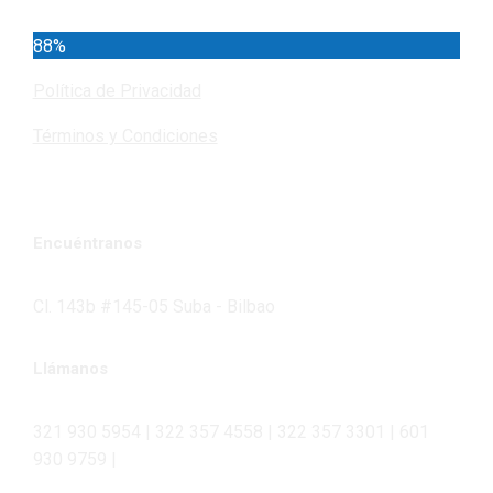
88%
Política de Privacidad
Términos y Condiciones
Encuéntranos
Cl. 143b #145-05 Suba - Bilbao
Llámanos
321 930 5954 | 322 357 4558 | 322 357 3301 | 601
930 9759 |