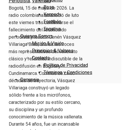
Periodista
,
Vallenato
Bosa
Bogotá, 15 de mayo de 2026. La
Kennedy
radio colombiana amaneció de luto
Fontibón
este viernes tras confirmarse el
Engativa
fallecimiento del reconocido
Quienes Somos
periodista y locutor Cenén Vásquez
Misión & Visión
Villariaga Brito, una de las voces
Principios & Valores
más representativas del vallenato
Contacto
clásico y referente indiscutible de la
Política de Privacidad
radiodifusión en Bogotá y
Términos y Condiciones
Cundinamarca. Con más de cinco
Denuncie
décadas de trayectoria, Vásquez
Villariaga construyó un legado
sólido frente a los micrófonos,
caracterizado por su estilo cercano,
su disciplina y un profundo
conocimiento de la música vallenata.
Durante 54 años, fue un incansable