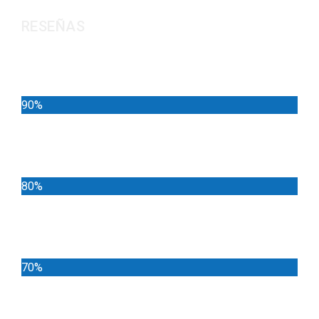
RESEÑAS
Noticias
90%
Deportes
80%
Locales
70%
Cundinamarca