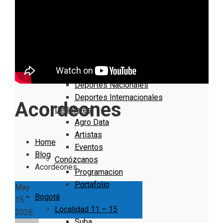
Nacionales
Bogotá
Cundinamarca
Boyacá
Deportes
Deportes Locales
Deportes Nacionales
Deportes Internacionales
Acordeones
De Interés
Agro Data
Artistas
Home
Eventos
Blog
Conózcanos
Acordeones
Programacion
Portafolio
May
Bogotá
15
Localidad 11 – 15
2026
Suba