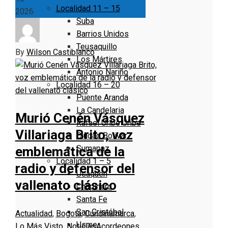
Localidad 11 – 15
2026
Suba
Barrios Unidos
Teusaquillo
By
Wilson Castiblanco
Los Mártires
Antonio Nariño
Localidad 16 – 20
Puente Aranda
La Candelaria
Murió Cenén Vásquez
Rafael Uribe Uribe
Villariaga Brito, voz
Ciudad Bolivar
Sumapaz
emblemática de la
Localidad 1 – 5
radio y defensor del
Usaquen
vallenato clásico
Chapinero
Santa Fe
San Cristóbal
Actualidad
,
Bogotá
,
Cundinamarca
,
Usme
Lo Más Visto
,
Noticias
Acordeones
,