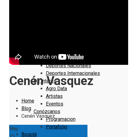
Informativo
Noticias Internacionales
Nacionales
Bogotá
Cundinamarca
Boyacá
Deportes
Deportes Locales
Deportes Nacionales
Deportes Internacionales
Cenén Vasquez
De Interés
Agro Data
Artistas
Home
Eventos
Blog
Conózcanos
Cenén Vasquez
Programacion
Portafolio
May
Bogotá
15