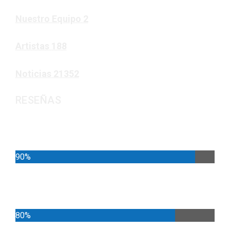
Nuestro Equipo
2
Artistas
188
Noticias
21352
RESEÑAS
Noticias
90%
Deportes
80%