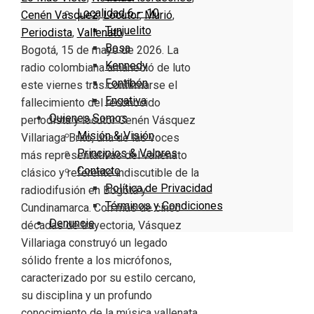
Localidad 6 – 10
Cenén Vasquez
,
Locutor
,
Murió
,
Tunjuelito
Periodista
,
Vallenato
Bosa
Bogotá, 15 de mayo de 2026. La
Kennedy
radio colombiana amaneció de luto
Fontibón
este viernes tras confirmarse el
Engativa
fallecimiento del reconocido
Quienes Somos
periodista y locutor Cenén Vásquez
Misión & Visión
Villariaga Brito, una de las voces
Principios & Valores
más representativas del vallenato
Contacto
clásico y referente indiscutible de la
Política de Privacidad
radiodifusión en Bogotá y
Términos y Condiciones
Cundinamarca. Con más de cinco
Denuncie
décadas de trayectoria, Vásquez
Villariaga construyó un legado
sólido frente a los micrófonos,
caracterizado por su estilo cercano,
su disciplina y un profundo
conocimiento de la música vallenata.