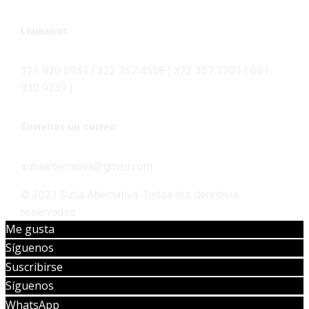
Llámanos
321 930 5954 | 322 357 4558 | 322 357 3301 | 601
930 9759 |
Envíenos un correo
subaalternativa@gmail.com
© 2021 Suba Alternativa. Todos los derechos
reservados.
Me gusta
Síguenos
Suscribirse
Síguenos
WhatsApp