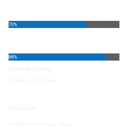
Locales
70%
Cundinamarca
88%
Política de Privacidad
Términos y Condiciones
Encuéntranos
Cl. 143b #145-05 Suba - Bilbao