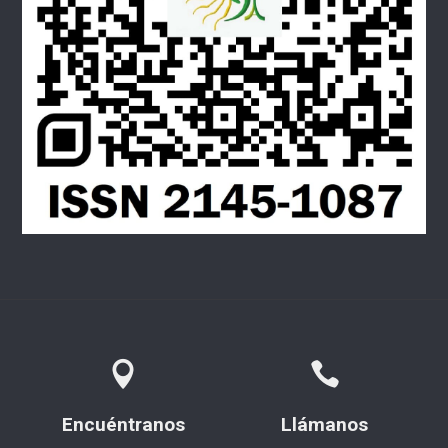
Encuéntranos
Llámanos