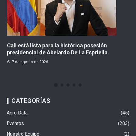
ón
Cuatro capturados tras presunto hurto por 
la
techo de un inmueble en Barrios Unidos
7 de agosto de 2026
CATEGORÍAS
Agro Data
45
Eventos
203
Nuestro Equipo
2