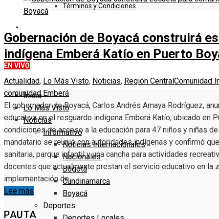
Términos y Condiciones
DENUNCIE
Gobernación de Boyacá construirá e
indígena Emberá Katío en Puerto Bo
EN VIVO
Actualidad
,
Lo Más Visto
,
Noticias
,
Región Central
Comunidad I
comunidad Emberá
Inicio
El gobernador de Boyacá, Carlos Andrés Amaya Rodríguez, anunc
Lo Más Visto
educativa en el resguardo indígena Emberá Katío, ubicado en Pu
Noticias
condiciones de acceso a la educación para 47 niños y niñas de e
Informativo
mandatario se reunió con autoridades indígenas y confirmó que 
Noticias Internacionales
sanitaria, parque infantil y una cancha para actividades recrea
Nacionales
docentes que actualmente prestan el servicio educativo en la 
Bogotá
implementación de…
Cundinamarca
Lee más
Boyacá
Deportes
PAUTA
Deportes Locales