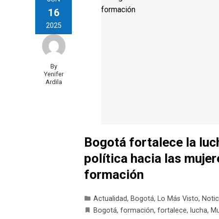
16
2025
By
Yenifer
Ardila
Bogotá fortalece la luc
política hacia las muje
formación
Actualidad
,
Bogotá
,
Lo Más Visto
,
Notic
Bogotá
,
formación
,
fortalece
,
lucha
,
Mu