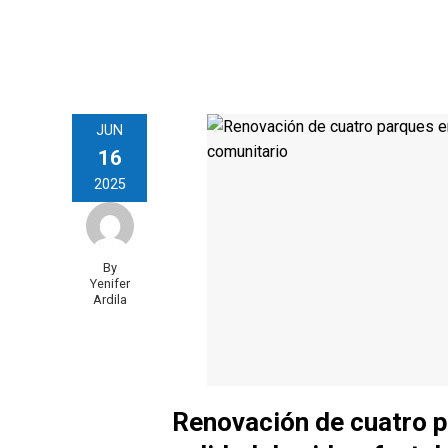
JUN
16
2025
By
Yenifer
Ardila
Renovación de cuatro p