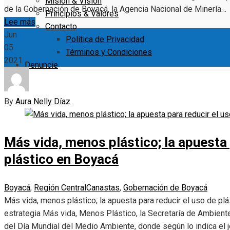
Misión & Visión
de la Gobernación de Boyacá, la Agencia Nacional de Minería…
Principios & Valores
Lee más
Contacto
Jun
Política de Privacidad
05
Términos y Condiciones
2021
Denuncie
By
Aura Nelly Díaz
Más vida, menos plástico; la apuesta 
plástico en Boyacá
Boyacá
,
Región Central
Canastas
,
Gobernación de Boyacá
Más vida, menos plástico; la apuesta para reducir el uso de pl
estrategia Más vida, Menos Plástico, la Secretaría de Ambient
del Día Mundial del Medio Ambiente, donde según lo indica el j