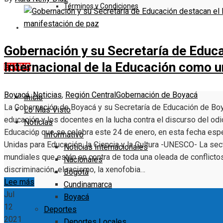
Términos y Condiciones
DENUNCIE
Gobernación y su Secretaría de Educa
Internacional de la Educación como 
EN VIVO
Boyacá
,
Noticias
,
Región Central
Gobernación de Boyacá
Inicio
La Gobernación de Boyacá y su Secretaría de Educación de Boy
Lo Más Visto
educación y los docentes en la lucha contra el discurso del odio
Noticias
Educación que se celebra este 24 de enero, en esta fecha espe
Informativo
Unidas para Educación, la Ciencia y la Cultura -UNESCO- La sec
Noticias Internacionales
mundiales que están en contra de toda una oleada de conflictos
Nacionales
discriminación, el racismo, la xenofobia…
Bogotá
Lee más
Cundinamarca
Jul
Boyacá
12
Deportes
2021
Deportes Locales