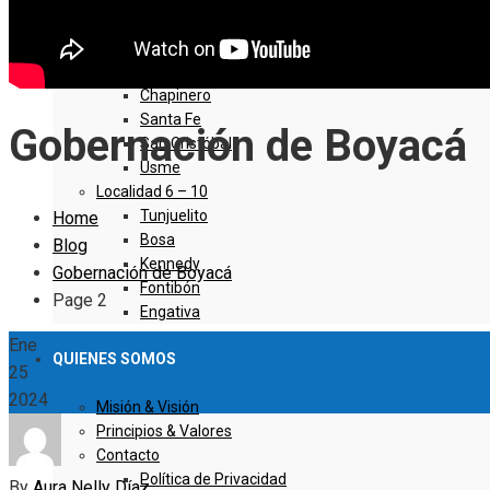
Sumapaz
Localidad 1 – 5
Usaquen
Chapinero
Santa Fe
Gobernación de Boyacá
San Cristóbal
Usme
Localidad 6 – 10
Tunjuelito
Home
Bosa
Blog
Kennedy
Gobernación de Boyacá
Fontibón
Page 2
Engativa
Ene
QUIENES SOMOS
25
2024
Misión & Visión
Principios & Valores
Contacto
Política de Privacidad
By
Aura Nelly Díaz