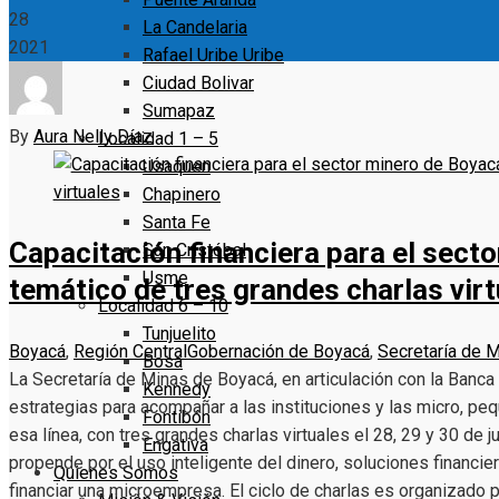
28
La Candelaria
2021
Rafael Uribe Uribe
Ciudad Bolivar
Sumapaz
By
Aura Nelly Díaz
Localidad 1 – 5
Usaquen
Chapinero
Santa Fe
Capacitación financiera para el secto
San Cristóbal
Usme
temático de tres grandes charlas vir
Localidad 6 – 10
Tunjuelito
Boyacá
,
Región Central
Gobernación de Boyacá
,
Secretaría de 
Bosa
La Secretaría de Minas de Boyacá, en articulación con la Banca
Kennedy
estrategias para acompañar a las instituciones y las micro, p
Fontibón
esa línea, con tres grandes charlas virtuales el 28, 29 y 30 de ju
Engativa
propende por el uso inteligente del dinero, soluciones financie
Quienes Somos
financiar una microempresa. El ciclo de charlas es organizado p