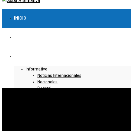
INICIO
LO MÁS VISTO
NOTICIAS
Informativo
Noticias Internacionales
Nacionales
Bogotá
Cundinamarca
Boyacá
Deportes
Deportes Locales
Deportes Nacionales
Deportes Internacionales