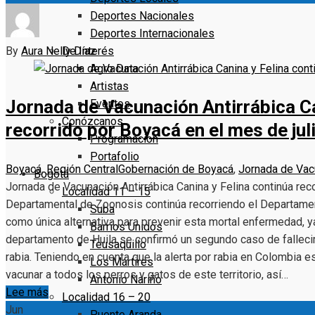
Deportes Nacionales
Deportes Internacionales
By
Aura Nelly Díaz
De Interés
Agro Data
Artistas
Jornada de Vacunación Antirrábica Ca
Eventos
Conózcanos
recorrido por Boyacá en el mes de jul
Programacion
Portafolio
Boyacá
,
Región Central
Gobernación de Boyacá
,
Jornada de Vac
Bogotá
Jornada de Vacunación Antirrábica Canina y Felina continúa rec
Localidad 11 – 15
Departamental de Zoonosis continúa recorriendo el Departament
Suba
como única alternativa para prevenir esta mortal enfermedad, ya
Barrios Unidos
departamento de Huila se confirmó un segundo caso de fallecim
Teusaquillo
rabia. Teniendo en cuenta que la alerta por rabia en Colombia e
Los Mártires
vacunar a todos los perros y gatos de este territorio, así…
Antonio Nariño
Lee más
Localidad 16 – 20
Jun
Puente Aranda