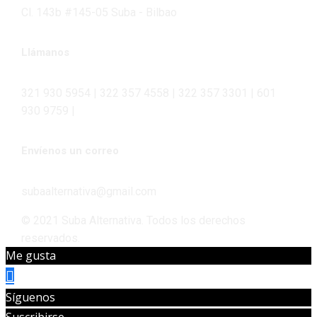
Cl. 143b #145-05 Suba - Bilbao
Llámanos
321 930 5954 | 322 357 4558 | 322 357 3301 | 601
930 9759 |
Envíenos un correo
subaalternativa@gmail.com
© 2021 Suba Alternativa. Todos los derechos
reservados.
Me gusta
Síguenos
Suscribirse