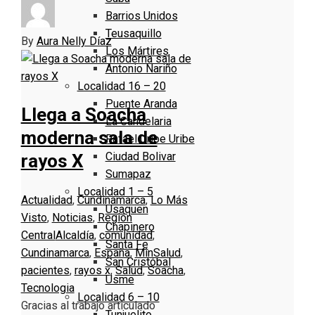
Barrios Unidos
Teusaquillo
By
Aura Nelly Díaz
Los Mártires
Antonio Nariño
Localidad 16 – 20
Puente Aranda
Llega a Soacha
La Candelaria
moderna sala de
Rafael Uribe Uribe
Ciudad Bolivar
rayos X
Sumapaz
Localidad 1 – 5
Actualidad
,
Cundinamarca
,
Lo Más
Usaquen
Visto
,
Noticias
,
Región
Chapinero
Central
Alcaldía
,
comunidad
,
Santa Fe
Cundinamarca
,
España
,
MinSalud
,
San Cristóbal
pacientes
,
rayos x
,
Salud
,
Soacha
,
Usme
Tecnologia
Localidad 6 – 10
Gracias al trabajo articulado
Tunjuelito