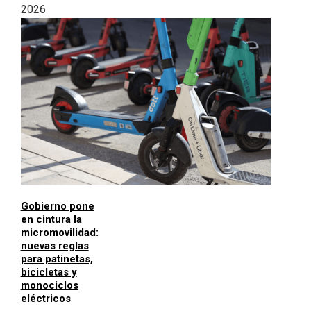
2026
Gobierno pone
en cintura la
micromovilidad:
nuevas reglas
para patinetas,
bicicletas y
monociclos
eléctricos