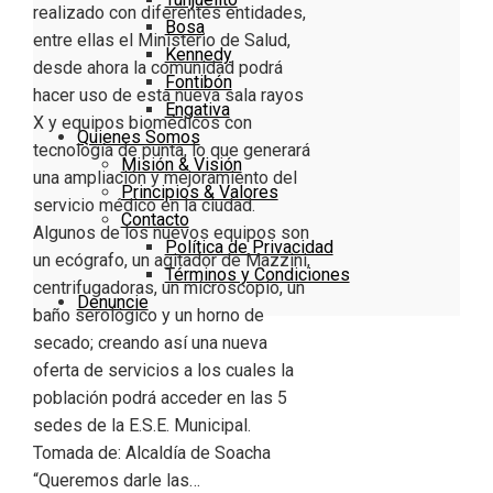
realizado con diferentes entidades,
Bosa
entre ellas el Ministerio de Salud,
Kennedy
desde ahora la comunidad podrá
Fontibón
hacer uso de esta nueva sala rayos
Engativa
X y equipos biomédicos con
Quienes Somos
tecnología de punta, lo que generará
Misión & Visión
una ampliación y mejoramiento del
Principios & Valores
servicio médico en la ciudad.
Contacto
Algunos de los nuevos equipos son
Política de Privacidad
un ecógrafo, un agitador de Mazzini,
Términos y Condiciones
centrifugadoras, un microscopio, un
Denuncie
baño serológico y un horno de
secado; creando así una nueva
oferta de servicios a los cuales la
población podrá acceder en las 5
sedes de la E.S.E. Municipal.
Tomada de: Alcaldía de Soacha
“Queremos darle las…