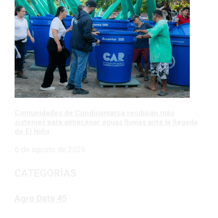
Comunidades de Cundinamarca recibirán más
sistemas para almacenar aguas lluvias ante la llegada
de El Niño
6 de agosto de 2026
CATEGORÍAS
Agro Data
45