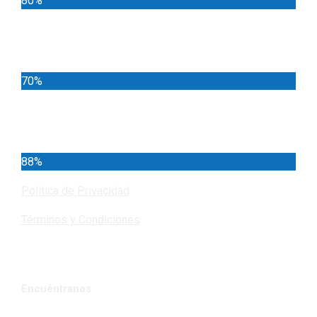
80%
Locales
70%
Cundinamarca
88%
Política de Privacidad
Términos y Condiciones
Encuéntranos