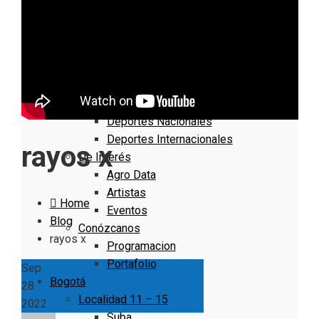
Nacionales
Bogotá
Cundinamarca
Boyacá
Deportes
Deportes Locales
Deportes Nacionales
Deportes Internacionales
rayos x
De Interés
Agro Data
Artistas
Home
Eventos
Blog
Conózcanos
rayos x
Programacion
Portafolio
Sep
Bogotá
28
Localidad 11 – 15
2022
Suba