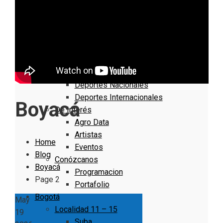
Nacionales
Bogotá
Cundinamarca
Boyacá
Deportes
Deportes Locales
Deportes Nacionales
Deportes Internacionales
Boyacá
De Interés
Agro Data
Artistas
Home
Eventos
Blog
Conózcanos
Boyacá
Programacion
Page 2
Portafolio
Bogotá
May
Localidad 11 – 15
19
Suba