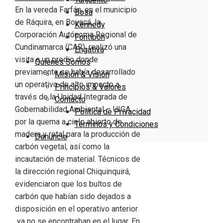
En la vereda Farfán, en el municipio
Bosa
de Ráquira, en Boyacá, la
Kennedy
Corporación Autónoma Regional de
Fontibón
Cundinamarca (CAR), realizó una
Engativa
visita a un predio donde
Quienes Somos
previamente se había desarrollado
Misión & Visión
un operativo de alto impacto a
Principios & Valores
través de la Unidad Integrada de
Contacto
Gobernabilidad Ambiental – UIGA,
Política de Privacidad
por la quema a cielo abierto de
Términos y Condiciones
madera y retal para la producción de
Denuncie
carbón vegetal, así como la
incautación de material. Técnicos de
la dirección regional Chiquinquirá,
evidenciaron que los bultos de
carbón que habían sido dejados a
disposición en el operativo anterior
ya no se encontraban en el lugar. En