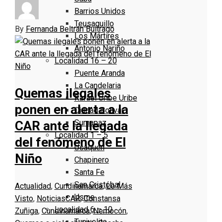
Barrios Unidos
Teusaquillo
By
Fernanda Beltrán Buitrago
Los Mártires
Antonio Nariño
Localidad 16 – 20
Puente Aranda
La Candelaria
Quemas ilegales
Rafael Uribe Uribe
ponen en alerta a la
Ciudad Bolivar
Sumapaz
CAR ante la llegada
Localidad 1 – 5
del fenómeno de El
Usaquen
Niño
Chapinero
Santa Fe
San Cristóbal
Actualidad
,
Cundinamarca
,
Lo Más
Usme
Visto
,
Noticias
CAR
,
Constansa
Localidad 6 – 10
Zuñiga
,
Cundinamarca
,
Nemocón
,
Tunjuelito