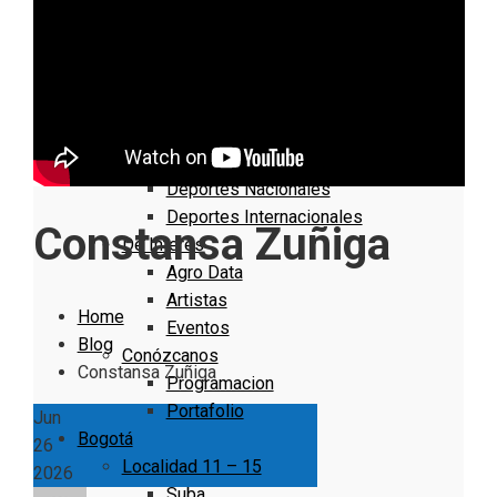
Nacionales
Bogotá
Cundinamarca
Boyacá
Deportes
Deportes Locales
Deportes Nacionales
Deportes Internacionales
Constansa Zuñiga
De Interés
Agro Data
Artistas
Home
Eventos
Blog
Conózcanos
Constansa Zuñiga
Programacion
Portafolio
Jun
Bogotá
26
Localidad 11 – 15
2026
Suba