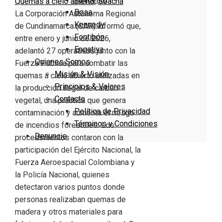
Quemas a cielo abierto
,
Soacha
Bosa
La Corporación Autónoma Regional
Kennedy
de Cundinamarca (CAR) informó que,
Fontibón
entre enero y junio de 2026,
Engativa
adelantó 27 operativos junto con la
Quienes Somos
Fuerza Pública para combatir las
Misión & Visión
quemas a cielo abierto utilizadas en
Principios & Valores
la producción ilegal de carbón
Contacto
vegetal, una práctica que genera
Política de Privacidad
contaminación y aumenta el riesgo
Términos y Condiciones
de incendios forestales. Los
Denuncie
procedimientos contaron con la
participación del Ejército Nacional, la
Fuerza Aeroespacial Colombiana y
la Policía Nacional, quienes
detectaron varios puntos donde
personas realizaban quemas de
madera y otros materiales para