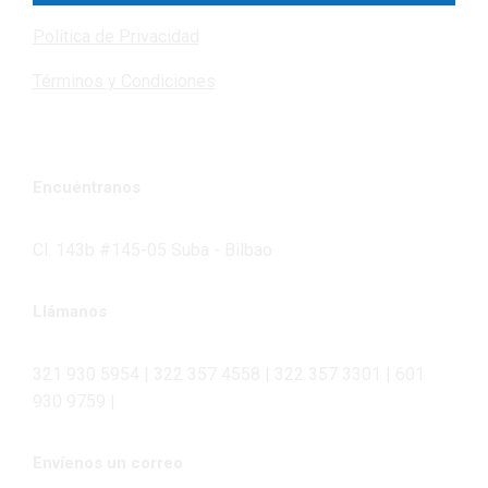
Política de Privacidad
Términos y Condiciones
Encuéntranos
Cl. 143b #145-05 Suba - Bilbao
Llámanos
321 930 5954 | 322 357 4558 | 322 357 3301 | 601
930 9759 |
Envíenos un correo