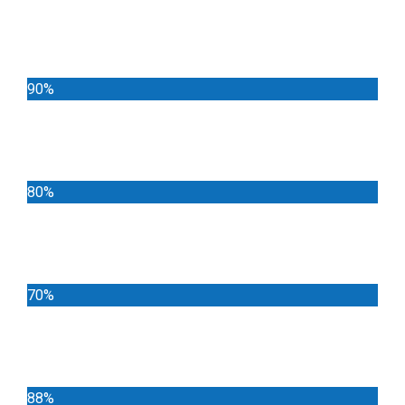
Noticias
90%
Deportes
80%
Locales
70%
Cundinamarca
88%