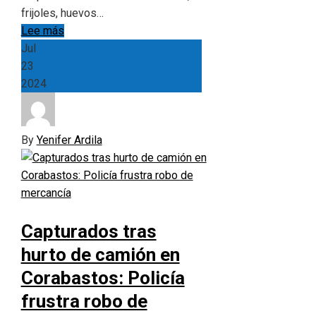
frijoles, huevos…
Lee más
Jul
23
2024
By
Yenifer Ardila
Capturados tras
hurto de camión en
Corabastos: Policía
frustra robo de