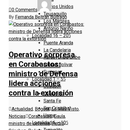
Barrios Unidos
0 Comments
Teusaquillo
By
Fernanda Beltrán Buitrago
Los Mártires
Antonio Nariño
Localidad 16 – 20
Puente Aranda
La Candelaria
Operativo sorpresa
Rafael Uribe Uribe
en Corabastos:
Ciudad Bolivar
Sumapaz
ministro de Defensa
Localidad 1 – 5
lidera acciones
Usaquen
contra la extorsión
Chapinero
Santa Fe
San Cristóbal
Actualidad
,
Bogotá
,
Lo Más Visto
,
Usme
Noticias
Corabastos
,
Gaula
,
Localidad 6 – 10
ministro de defensa
,
Pedro
Tunjuelito