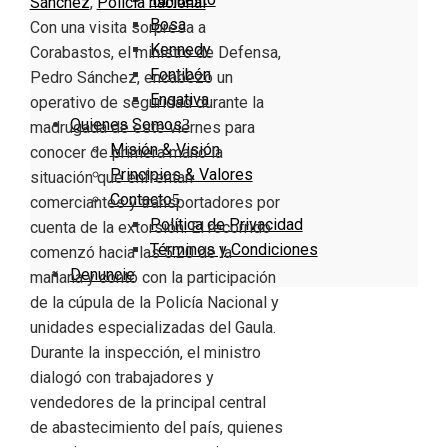
Sánchez
,
Policia nacional
Bosa
Con una visita sorpresa a
Kennedy
Corabastos, el ministro de Defensa,
Fontibón
Pedro Sánchez, encabezó un
Engativa
operativo de seguridad durante la
Quienes Somos
madrugada de este viernes para
Misión & Visión
conocer de primera mano la
Principios & Valores
situación que enfrentan
Contacto
comerciantes y transportadores por
Política de Privacidad
cuenta de la extorsión. El recorrido
Términos y Condiciones
comenzó hacia las 5:20 de la
Denuncie
mañana y contó con la participación
de la cúpula de la Policía Nacional y
unidades especializadas del Gaula.
Durante la inspección, el ministro
dialogó con trabajadores y
vendedores de la principal central
de abastecimiento del país, quienes