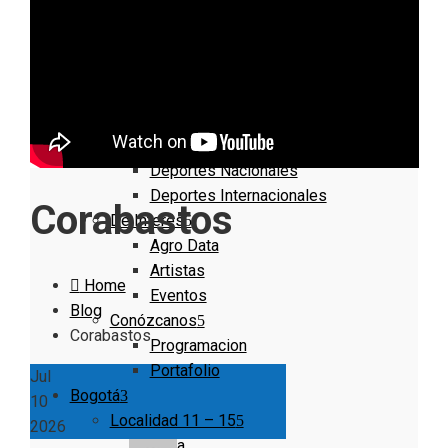
Nacionales
Bogotá
Cundinamarca
Boyacá
Deportes
Deportes Locales
Deportes Nacionales
Deportes Internacionales
Corabastos
De Interés
Agro Data
Artistas
Home
Eventos
Blog
Conózcanos
Corabastos
Programacion
Portafolio
Jul
Bogotá
10
Localidad 11 – 15
2026
Suba