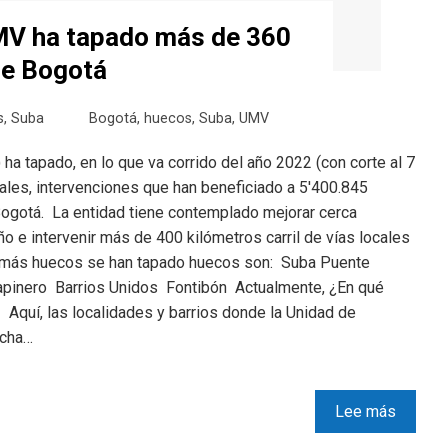
UMV ha tapado más de 360
de Bogotá
s
,
Suba
Bogotá
,
huecos
,
Suba
,
UMV
a tapado, en lo que va corrido del año 2022 (con corte al 7
ales, intervenciones que han beneficiado a 5'400.845
Bogotá. La entidad tiene contemplado mejorar cerca
ño e intervenir más de 400 kilómetros carril de vías locales
 más huecos se han tapado huecos son: Suba Puente
pinero Barrios Unidos Fontibón Actualmente, ¿En qué
Aquí, las localidades y barrios donde la Unidad de
echa…
Lee más