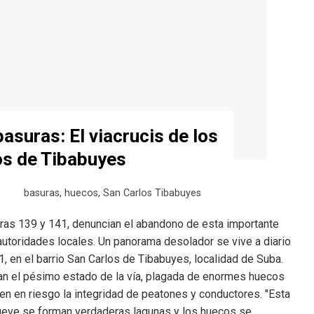
asuras: El viacrucis de los
os de Tibabuyes
basuras
,
huecos
,
San Carlos Tibabuyes
reras 139 y 141, denuncian el abandono de esta importante
autoridades locales. Un panorama desolador se vive a diario
1, en el barrio San Carlos de Tibabuyes, localidad de Suba.
an el pésimo estado de la vía, plagada de enormes huecos
onen en riesgo la integridad de peatones y conductores. "Esta
llueve se forman verdaderas lagunas y los huecos se