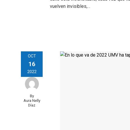
vuelven invisibles,…
OCT
16
2022
By
Aura Nelly
Díaz