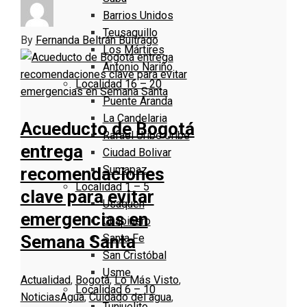
Barrios Unidos
Teusaquillo
By
Fernanda Beltrán Buitrago
Los Mártires
Antonio Nariño
Localidad 16 – 20
Puente Aranda
La Candelaria
Acueducto de Bogotá
Rafael Uribe Uribe
entrega
Ciudad Bolivar
Sumapaz
recomendaciones
Localidad 1 – 5
clave para evitar
Usaquen
emergencias en
Chapinero
Santa Fe
Semana Santa
San Cristóbal
Usme
Actualidad
,
Bogotá
,
Lo Más Visto
,
Localidad 6 – 10
Noticias
Agua
,
Cuidado del agua
,
Tunjuelito