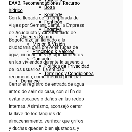
EAAB
,
Recomendaciones
,
Recurso
Bosa
hídrico
Kennedy
Con la llegada de la temporada de
Fontibón
viajes por Semana Santa, la Empresa
Engativa
de Acueducto y Alcantarillado de
Quienes Somos
Bogotá hizo un llamado a la
Misión & Visión
ciudadanía para prevenir fugas de
Principios & Valores
agua, inundaciones y taponamientos
Contacto
en las viviendas durante la ausencia
Política de Privacidad
de los usuarios. La entidad
Términos y Condiciones
recomendó, como medida principal:
Denuncie
Cerrar el registro de entrada de agua
antes de salir de casa, con el fin de
evitar escapes o daños en las redes
internas. Asimismo, aconsejó cerrar
la llave de los tanques de
almacenamiento, verificar que grifos
y duchas queden bien ajustados, y