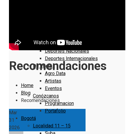
Nacionales
Bogotá
Cundinamarca
Boyacá
Deportes
Deportes Locales
Deportes Nacionales
Deportes Internacionales
Recomendaciones
De Interés
Agro Data
Artistas
Home
Eventos
Blog
Conózcanos
Recomendaciones
Programacion
Portafolio
Mar
Bogotá
31
Localidad 11 – 15
2026
Suba