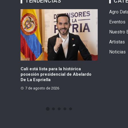
TENDENCIAS
CAT
Agro Dat
Eventos
Nuestro 
Artistas
Noticias
a la histórica
Cuatro capturados tras presunto
Ru
ncial de Abelardo
hurto por el techo de un inmueble en
ca
Barrios Unidos
026
7 de agosto de 2026