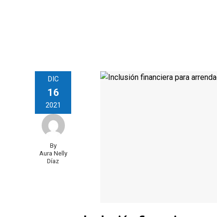
DIC
16
2021
By
Aura Nelly
Díaz