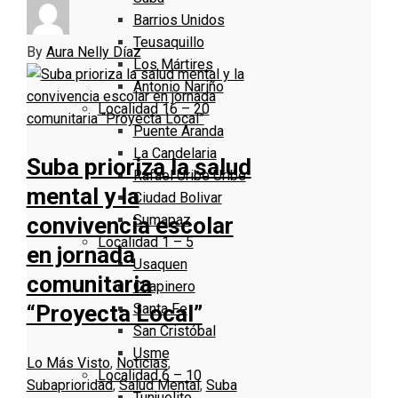
Barrios Unidos
Teusaquillo
By
Aura Nelly Díaz
Los Mártires
Antonio Nariño
Localidad 16 – 20
Puente Aranda
La Candelaria
Suba prioriza la salud
Rafael Uribe Uribe
mental y la
Ciudad Bolivar
Sumapaz
convivencia escolar
Localidad 1 – 5
en jornada
Usaquen
comunitaria
Chapinero
Santa Fe
“Proyecta Local”
San Cristóbal
Usme
Lo Más Visto
,
Noticias
,
Localidad 6 – 10
Suba
prioridad
,
Salud Mental
,
Suba
Tunjuelito