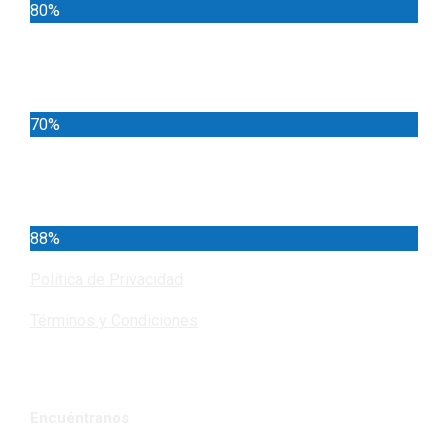
80%
Locales
70%
Cundinamarca
88%
Política de Privacidad
Términos y Condiciones
Encuéntranos