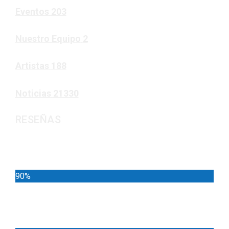
Eventos
203
Nuestro Equipo
2
Artistas
188
Noticias
21330
RESEÑAS
Noticias
90%
Deportes