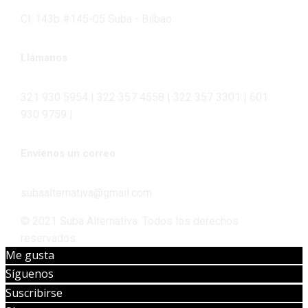
Cl. 143b #145-05 Suba - Bilbao
Llámanos
321 930 5954 | 322 357 4558 | 322 357 3301 | 601
930 9759 |
Envíenos un correo
subaalternativa@gmail.com
© 2021 Suba Alternativa. Todos los derechos
reservados.
Me gusta
Síguenos
Suscribirse