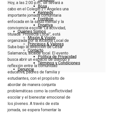
Hoy, a las 2:00 p.m., se llevará a
Bosa
cabo en el Colegio 21 Ángeles una
Kennedy
importante jornada comunitaria
Fontibón
enfocada en la salud mental y la
Engativa
convivencia escolar. La actividad,
Quienes Somos
titulada “Proyecta Local”, está
Misión & Visión
organizada por la Alcaldía Local de
Principios & Valores
Suba bajo la dirección de César
Contacto
Salamanca, alcalde local. El evento
Política de Privacidad
busca abrir un espacio de diálogo y
Términos y Condiciones
reflexión entre la comunidad
Denuncie
educativa, padres de familia y
estudiantes, con el propósito de
abordar de manera conjunta
problemáticas como la conflictividad
escolar y el bienestar emocional de
los jóvenes. A través de esta
jornada, se espera fomentar la