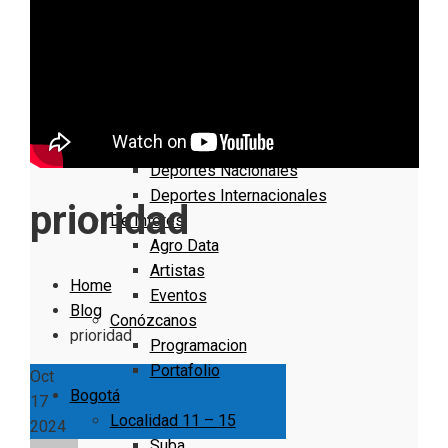
Nacionales
Bogotá
Cundinamarca
Boyacá
Deportes
Deportes Locales
Deportes Nacionales
Deportes Internacionales
prioridad
De Interés
Agro Data
Artistas
Home
Eventos
Blog
Conózcanos
prioridad
Programacion
Portafolio
Oct
Bogotá
17
Localidad 11 – 15
2024
Suba